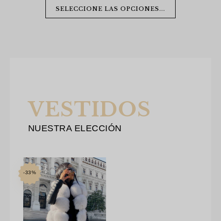
original
actual
SELECCIONE LAS OPCIONES...
era:
es:
$600.00.
$360.00.
VESTIDOS
NUESTRA ELECCIÓN
-33%