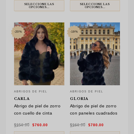
era:
es:
era:
es:
$840.00.
$600.00.
$940.00.
$770.00.
SELECCIONE LAS
SELECCIONE LAS
OPCIONES...
OPCIONES...
-20%
-19%
ABRIGOS DE PIEL
ABRIGOS DE PIEL
CARLA
GLORIA
Abrigo de piel de zorro
Abrigo de piel de zorro
con cuello de cinta
con paneles cuadrados
El
El
El
El
$
950.00
$
760.00
$
960.00
$
780.00
precio
precio
precio
precio
original
actual
original
actual
era:
es:
era:
es: