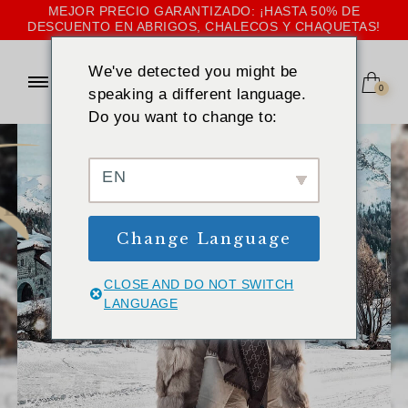
MEJOR PRECIO GARANTIZADO: ¡HASTA 50% DE
DESCUENTO EN ABRIGOS, CHALECOS Y CHAQUETAS!
We've detected you might be
0
speaking a different language.
Do you want to change to:
EN
U
E
Change Language
CLOSE AND DO NOT SWITCH
LANGUAGE
O