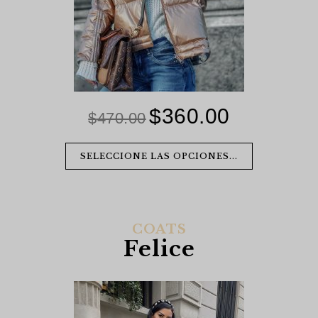
$
360.00
El
El
$
470.00
precio
precio
original
actual
SELECCIONE LAS OPCIONES...
era:
es:
$470.00.
$360.00.
COATS
Felice