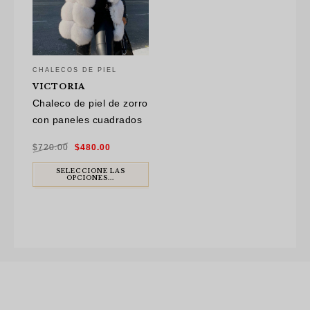
CHALECOS DE PIEL
VICTORIA
Chaleco de piel de zorro
con paneles cuadrados
El
El
$
720.00
$
480.00
precio
precio
original
actual
era:
es:
$720.00.
$480.00.
SELECCIONE LAS
OPCIONES...