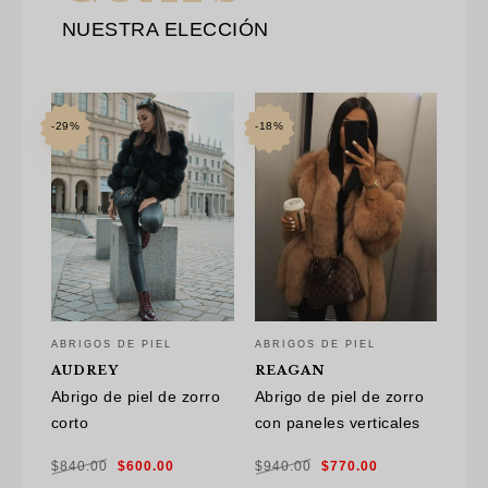
NUESTRA ELECCIÓN
-29%
-18%
ABRIGOS DE PIEL
ABRIGOS DE PIEL
AUDREY
REAGAN
Abrigo de piel de zorro
Abrigo de piel de zorro
corto
con paneles verticales
El
El
El
El
$
840.00
$
600.00
$
940.00
$
770.00
precio
precio
precio
precio
original
actual
original
actual