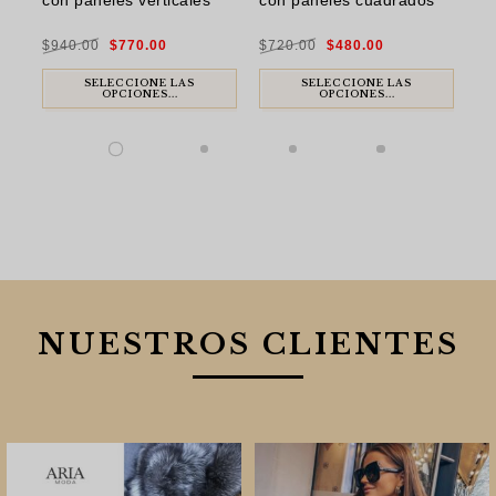
con paneles verticales
con paneles cuadrados
co
El
El
El
El
$
940.00
$
770.00
$
720.00
$
480.00
$
8
precio
precio
precio
precio
original
actual
original
actual
era:
es:
era:
es:
$940.00.
$770.00.
$720.00.
$480.00.
SELECCIONE LAS
SELECCIONE LAS
OPCIONES...
OPCIONES...
NUESTROS CLIENTES