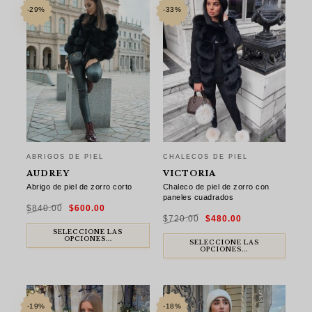
-29%
-33%
ABRIGOS DE PIEL
CHALECOS DE PIEL
AUDREY
VICTORIA
Abrigo de piel de zorro corto
Chaleco de piel de zorro con
paneles cuadrados
El
El
$
840.00
$
600.00
precio
precio
El
El
original
actual
$
720.00
$
480.00
precio
precio
era:
es:
original
actual
$840.00.
$600.00.
SELECCIONE LAS
era:
es:
OPCIONES...
$720.00.
$480.00.
SELECCIONE LAS
OPCIONES...
-19%
-18%