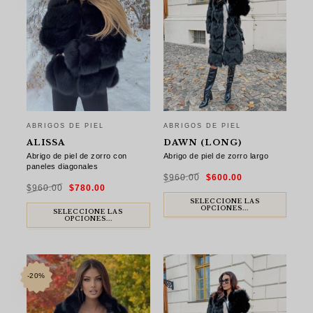
ABRIGOS DE PIEL
ABRIGOS DE PIEL
ALISSA
DAWN (LONG)
Abrigo de piel de zorro con
Abrigo de piel de zorro largo
paneles diagonales
El
El
$
960.00
$
600.00
precio
precio
El
El
original
actual
$
960.00
$
780.00
precio
precio
era:
es:
original
actual
$960.00.
$600.00.
era:
es:
SELECCIONE LAS
$960.00.
$780.00.
OPCIONES...
SELECCIONE LAS
OPCIONES...
-20%