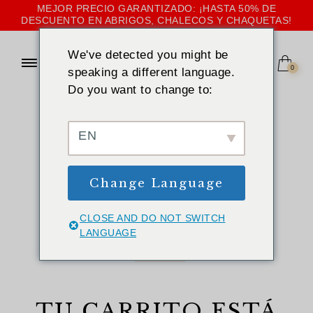
MEJOR PRECIO GARANTIZADO: ¡HASTA 50% DE
DESCUENTO EN ABRIGOS, CHALECOS Y CHAQUETAS!
We've detected you might be
0
speaking a different language.
Do you want to change to:
INICIO
»
CESTA
Cesta
EN
Change Language
CLOSE AND DO NOT SWITCH
LANGUAGE
TU CARRITO ESTÁ