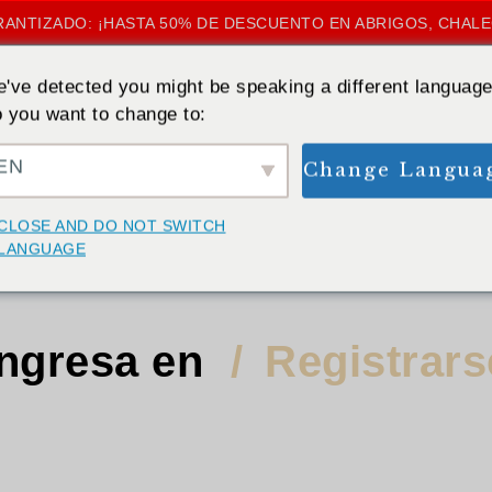
ANTIZADO: ¡HASTA 50% DE DESCUENTO EN ABRIGOS, CHAL
've detected you might be speaking a different language
 you want to change to:
EN
Change Langua
INICIO
»
MI CUENTA
CLOSE AND DO NOT SWITCH
Mi cuenta
LANGUAGE
Ingresa en
Registrars