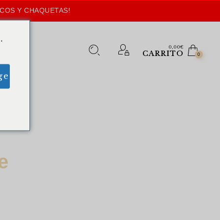
ECOS Y CHAQUETAS!
.
0,00
€
CARRITO
0
ge
e