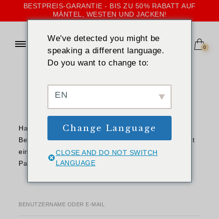
BESTPREIS-GARANTIE - BIS ZU 50% RABATT AUF
MÄNTEL, WESTEN UND JACKEN!
We've detected you might be
0
speaking a different language.
Do you want to change to:
STARTSEITE
»
MEIN KONTO
Mein Konto
EN
Change Language
Hast du dein Passwort vergessen? Bitte gib deinen
Benutzernamen oder E-Mail-Adresse ein. Du erhältst
einen Link per E-Mail, womit du dir ein neues
CLOSE AND DO NOT SWITCH
LANGUAGE
Passwort erstellen kannst.
BENUTZERNAME ODER E-MAIL