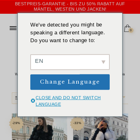
BESTPREIS-GARANTIE - BIS ZU 50% RABATT AUF
MÄNTEL, WESTEN UND JACKEN!
We've detected you might be
0
speaking a different language.
Do you want to change to:
STARTSEITE
»
LADEN
Laden
EN
Willkommen in der Welt des Genusses und der Raffinesse bei Aria
Moda. Unsere Boutique ist eine Oase
...
Mehr lesen
Change Language
CLOSE AND DO NOT SWITCH
FILTER
STANDARDSORTIERUNG
LANGUAGE
-29%
-33%