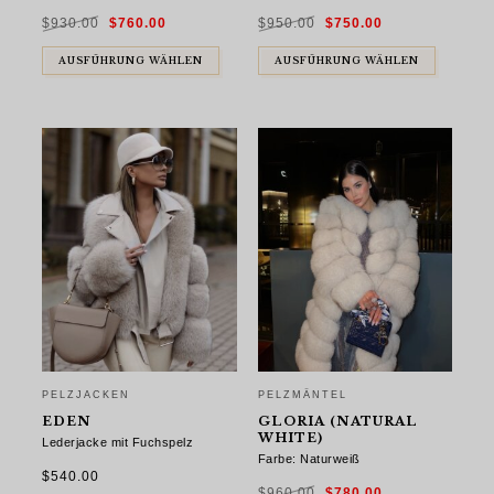
Ursprünglicher
Aktueller
Ursprünglicher
Aktueller
$
930.00
$
760.00
$
950.00
$
750.00
Preis
Preis
Preis
Preis
war:
ist:
war:
ist:
$930.00
$760.00.
$950.00
$750.00.
AUSFÜHRUNG WÄHLEN
AUSFÜHRUNG WÄHLEN
PELZJACKEN
PELZMÄNTEL
EDEN
GLORIA (NATURAL
WHITE)
Lederjacke mit Fuchspelz
Farbe: Naturweiß
$
540.00
Ursprünglicher
Aktueller
$
960.00
$
780.00
Preis
Preis