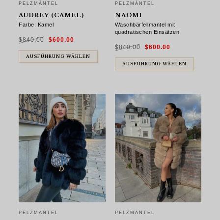
PELZMÄNTEL
PELZMÄNTEL
AUDREY (CAMEL)
NAOMI
Farbe: Kamel
Waschbärfellmantel mit
quadratischen Einsätzen
Ursprünglicher
Aktueller
$
840.00
$
600.00
Preis
Preis
Ursprünglicher
Aktueller
war:
ist:
$
840.00
$
600.00
Preis
Preis
$840.00
$600.00.
war:
ist:
AUSFÜHRUNG WÄHLEN
$840.00
$600.00.
AUSFÜHRUNG WÄHLEN
PELZMÄNTEL
PELZMÄNTEL