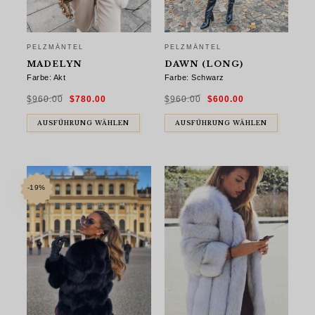
PELZMÄNTEL
PELZMÄNTEL
MADELYN
DAWN (LONG)
Farbe: Akt
Farbe: Schwarz
Ursprünglicher
Aktueller
Ursprünglicher
Aktueller
$
960.00
$
780.00
$
960.00
$
600.00
Preis
Preis
Preis
Preis
war:
ist:
war:
ist:
$960.00
$780.00.
$960.00
$600.00.
AUSFÜHRUNG WÄHLEN
AUSFÜHRUNG WÄHLEN
-19%