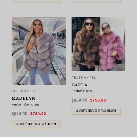
PELZMÄNTEL
CARLA
Farbe: Rose
PELZMÄNTEL
Ursprünglicher
Aktueller
MADELYN
$
950.00
$
750.00
Preis
Preis
war:
ist:
Farbe: Steingrau
$950.00
$750.00.
Ursprünglicher
Aktueller
AUSFÜHRUNG WÄHLEN
$
960.00
$
780.00
Preis
Preis
war:
ist:
$960.00
$780.00.
AUSFÜHRUNG WÄHLEN