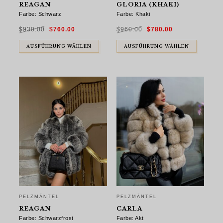
REAGAN
GLORIA (KHAKI)
Farbe: Schwarz
Farbe: Khaki
Ursprünglicher
Aktueller
Ursprünglicher
Aktueller
$
930.00
$
760.00
$
960.00
$
780.00
Preis
Preis
Preis
Preis
war:
ist:
war:
ist:
$930.00
$760.00.
$960.00
$780.00.
AUSFÜHRUNG WÄHLEN
AUSFÜHRUNG WÄHLEN
PELZMÄNTEL
PELZMÄNTEL
REAGAN
CARLA
Farbe: Schwarzfrost
Farbe: Akt