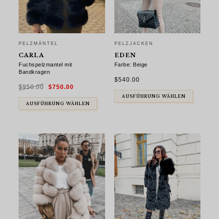
PELZMÄNTEL
PELZJACKEN
CARLA
EDEN
Fuchspelzmantel mit
Farbe: Beige
Bandkragen
$
540.00
Ursprünglicher
Aktueller
$
950.00
$
750.00
Preis
Preis
war:
ist:
$950.00
$750.00.
AUSFÜHRUNG WÄHLEN
AUSFÜHRUNG WÄHLEN