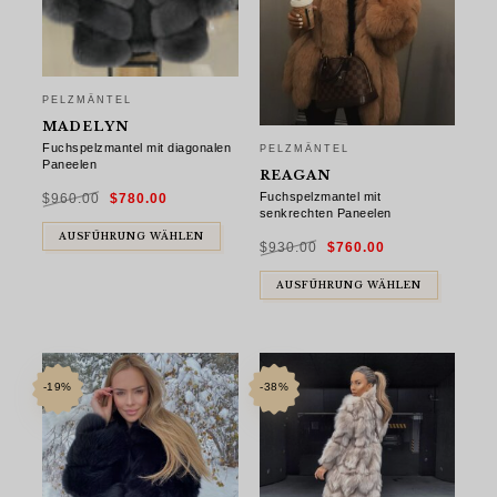
PELZMÄNTEL
MADELYN
Fuchspelzmantel mit diagonalen
PELZMÄNTEL
Paneelen
REAGAN
Ursprünglicher
Aktueller
Fuchspelzmantel mit
$
960.00
$
780.00
Preis
Preis
war:
ist:
senkrechten Paneelen
$960.00
$780.00.
Ursprünglicher
Aktueller
AUSFÜHRUNG WÄHLEN
$
930.00
$
760.00
Preis
Preis
war:
ist:
$930.00
$760.00.
AUSFÜHRUNG WÄHLEN
-19%
-38%