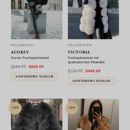
PELZMÄNTEL
PELZWESTEN
AUDREY
VICTORIA
Kurzer Fuchspelzmantel
Fuchspelzweste mit
quadratischen Paneelen
Ursprünglicher
Aktueller
$
840.00
$
600.00
Preis
Preis
Ursprünglicher
Aktueller
war:
ist:
$
720.00
$
480.00
Preis
Preis
$840.00
$600.00.
war:
ist:
AUSFÜHRUNG WÄHLEN
$720.00
$480.00.
AUSFÜHRUNG WÄHLEN
-19%
-18%