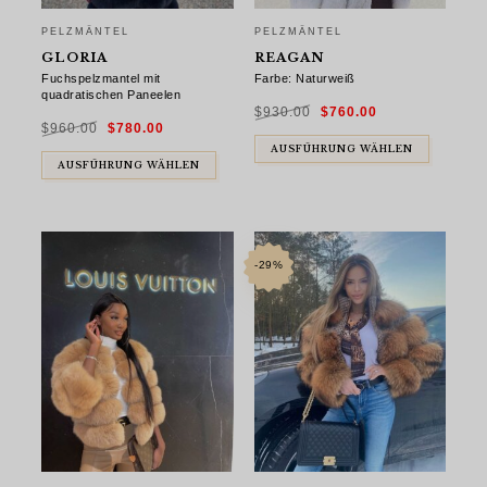
PELZMÄNTEL
PELZMÄNTEL
GLORIA
REAGAN
Fuchspelzmantel mit
Farbe: Naturweiß
quadratischen Paneelen
Ursprünglicher
Aktueller
$
930.00
$
760.00
Preis
Preis
Ursprünglicher
Aktueller
war:
ist:
$
960.00
$
780.00
Preis
Preis
$930.00
$760.00.
war:
ist:
$960.00
$780.00.
AUSFÜHRUNG WÄHLEN
AUSFÜHRUNG WÄHLEN
-29%