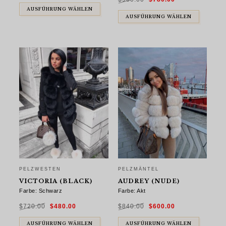
war:
ist:
AUSFÜHRUNG WÄHLEN
$960.00
$780.00.
AUSFÜHRUNG WÄHLEN
PELZWESTEN
PELZMÄNTEL
VICTORIA (BLACK)
AUDREY (NUDE)
Farbe: Schwarz
Farbe: Akt
Ursprünglicher
Aktueller
Ursprünglicher
Aktueller
$
720.00
$
480.00
$
840.00
$
600.00
Preis
Preis
Preis
Preis
war:
ist:
war:
ist:
$720.00
$480.00.
$840.00
$600.00.
AUSFÜHRUNG WÄHLEN
AUSFÜHRUNG WÄHLEN