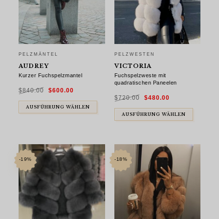
PELZMÄNTEL
PELZWESTEN
AUDREY
VICTORIA
Kurzer Fuchspelzmantel
Fuchspelzweste mit
quadratischen Paneelen
Ursprünglicher
Aktueller
$
840.00
$
600.00
Preis
Preis
Ursprünglicher
Aktueller
war:
ist:
$
720.00
$
480.00
Preis
Preis
$840.00
$600.00.
war:
ist:
AUSFÜHRUNG WÄHLEN
$720.00
$480.00.
AUSFÜHRUNG WÄHLEN
-19%
-18%