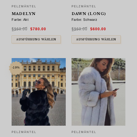
PELZMÄNTEL
PELZMÄNTEL
MADELYN
DAWN (LONG)
Farbe: Akt
Farbe: Schwarz
Ursprünglicher
Aktueller
Ursprünglicher
Aktueller
$
960.00
$
780.00
$
960.00
$
600.00
Preis
Preis
Preis
Preis
war:
ist:
war:
ist:
$960.00
$780.00.
$960.00
$600.00.
AUSFÜHRUNG WÄHLEN
AUSFÜHRUNG WÄHLEN
-19%
PELZMÄNTEL
PELZMÄNTEL