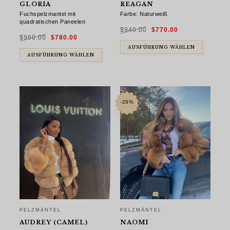
GLORIA
REAGAN
Fuchspelzmantel mit
Farbe: Naturweiß
quadratischen Paneelen
Ursprünglicher
Aktueller
$
940.00
$
770.00
Preis
Preis
Ursprünglicher
Aktueller
war:
ist:
$
960.00
$
780.00
Preis
Preis
$940.00
$770.00.
war:
ist:
$960.00
$780.00.
AUSFÜHRUNG WÄHLEN
AUSFÜHRUNG WÄHLEN
-29%
PELZMÄNTEL
PELZMÄNTEL
AUDREY (CAMEL)
NAOMI