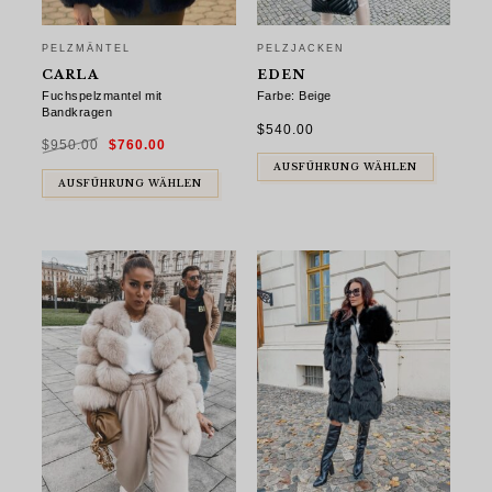
PELZMÄNTEL
PELZJACKEN
CARLA
EDEN
Fuchspelzmantel mit
Farbe: Beige
Bandkragen
$
540.00
Ursprünglicher
Aktueller
$
950.00
$
760.00
Preis
Preis
war:
ist:
$950.00
$760.00.
AUSFÜHRUNG WÄHLEN
AUSFÜHRUNG WÄHLEN