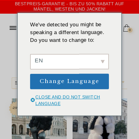
BESTPREIS-GARANTIE - BIS ZU 50% RABATT AUF
MÄNTEL, WESTEN UND JACKEN!
We've detected you might be
0
speaking a different language.
Do you want to change to:
STARTSEITE
»
XS
XS
EN
Change Language
FILTER
STANDARDSORTIERUNG
CLOSE AND DO NOT SWITCH
LANGUAGE
-29%
-33%