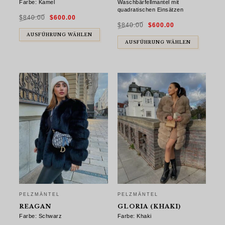
Farbe: Kamel
Waschbärfellmantel mit
quadratischen Einsätzen
Ursprünglicher
Aktueller
$
840.00
$
600.00
Preis
Preis
Ursprünglicher
Aktueller
war:
ist:
$
840.00
$
600.00
Preis
Preis
$840.00
$600.00.
war:
ist:
AUSFÜHRUNG WÄHLEN
$840.00
$600.00.
AUSFÜHRUNG WÄHLEN
PELZMÄNTEL
PELZMÄNTEL
REAGAN
GLORIA (KHAKI)
Farbe: Schwarz
Farbe: Khaki