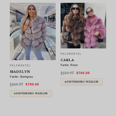
PELZMÄNTEL
CARLA
Farbe: Rose
PELZMÄNTEL
Ursprünglicher
Aktueller
MADELYN
$
950.00
$
760.00
Preis
Preis
war:
ist:
Farbe: Steingrau
$950.00
$760.00.
Ursprünglicher
Aktueller
AUSFÜHRUNG WÄHLEN
$
960.00
$
780.00
Preis
Preis
war:
ist:
$960.00
$780.00.
AUSFÜHRUNG WÄHLEN