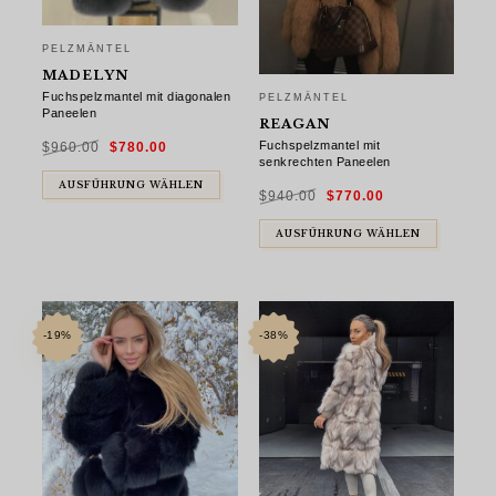
PELZMÄNTEL
MADELYN
Fuchspelzmantel mit diagonalen
PELZMÄNTEL
Paneelen
REAGAN
Ursprünglicher
Aktueller
Fuchspelzmantel mit
$
960.00
$
780.00
Preis
Preis
war:
ist:
senkrechten Paneelen
$960.00
$780.00.
Ursprünglicher
Aktueller
AUSFÜHRUNG WÄHLEN
$
940.00
$
770.00
Preis
Preis
war:
ist:
$940.00
$770.00.
AUSFÜHRUNG WÄHLEN
-19%
-38%