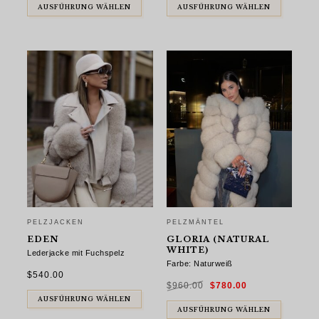
AUSFÜHRUNG WÄHLEN
AUSFÜHRUNG WÄHLEN
PELZJACKEN
PELZMÄNTEL
EDEN
GLORIA (NATURAL
WHITE)
Lederjacke mit Fuchspelz
Farbe: Naturweiß
$
540.00
Ursprünglicher
Aktueller
$
960.00
$
780.00
Preis
Preis
war:
ist:
AUSFÜHRUNG WÄHLEN
$960.00
$780.00.
AUSFÜHRUNG WÄHLEN