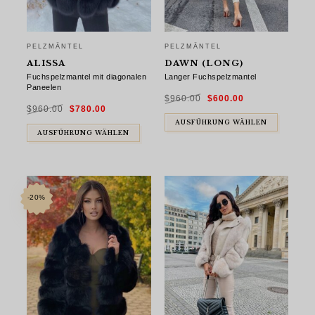
PELZMÄNTEL
PELZMÄNTEL
ALISSA
DAWN (LONG)
Fuchspelzmantel mit diagonalen
Langer Fuchspelzmantel
Paneelen
Ursprünglicher
Aktueller
$
960.00
$
600.00
Preis
Preis
Ursprünglicher
Aktueller
war:
ist:
$
960.00
$
780.00
Preis
Preis
$960.00
$600.00.
war:
ist:
$960.00
$780.00.
AUSFÜHRUNG WÄHLEN
AUSFÜHRUNG WÄHLEN
-20%