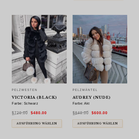
PELZWESTEN
PELZMÄNTEL
VICTORIA (BLACK)
AUDREY (NUDE)
Farbe: Schwarz
Farbe: Akt
Ursprünglicher
Aktueller
Ursprünglicher
Aktueller
$
720.00
$
480.00
$
840.00
$
600.00
Preis
Preis
Preis
Preis
war:
ist:
war:
ist:
$720.00
$480.00.
$840.00
$600.00.
AUSFÜHRUNG WÄHLEN
AUSFÜHRUNG WÄHLEN