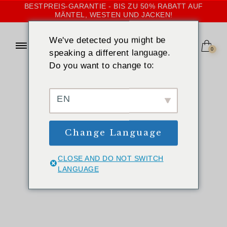
BESTPREIS-GARANTIE - BIS ZU 50% RABATT AUF
MÄNTEL, WESTEN UND JACKEN!
We've detected you might be
0
speaking a different language.
Do you want to change to:
EN
Change Language
STARTSEITE
CLOSE AND DO NOT SWITCH
»
HILFE
»
BESTELLEN
LANGUAGE
Bestellen