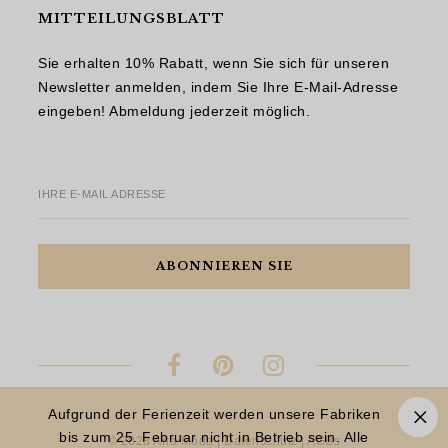
MITTEILUNGSBLATT
Sie erhalten 10% Rabatt, wenn Sie sich für unseren
Newsletter anmelden, indem Sie Ihre E-Mail-Adresse
eingeben! Abmeldung jederzeit möglich.
IHRE E-MAIL ADRESSE
Aufgrund der Ferienzeit werden unsere Fabriken
bis zum 25. Februar nicht in Betrieb sein. Alle
© 2023 Aria Moda |
Datenschutz
|
AGBs