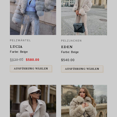
PELZMÄNTEL
PELZJACKEN
LUCIA
EDEN
Farbe: Beige
Farbe: Beige
Ursprünglicher
Aktueller
$
830.00
$
580.00
Preis
Preis
$
540.00
war:
ist:
$830.00
$580.00.
AUSFÜHRUNG WÄHLEN
AUSFÜHRUNG WÄHLEN