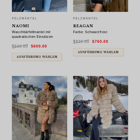
PELZMÄNTEL
PELZMÄNTEL
NAOMI
REAGAN
Waschbärfellmantel mit
Farbe: Schwarzfrost
quadratischen Einsätzen
Ursprünglicher
Aktueller
$
930.00
$
760.00
Preis
Preis
Ursprünglicher
Aktueller
war:
ist:
$
840.00
$
600.00
Preis
Preis
$930.00
$760.00.
war:
ist:
$840.00
$600.00.
AUSFÜHRUNG WÄHLEN
AUSFÜHRUNG WÄHLEN