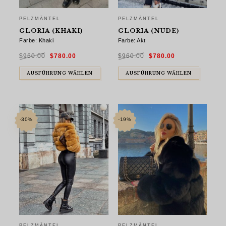
PELZMÄNTEL
PELZMÄNTEL
GLORIA (KHAKI)
GLORIA (NUDE)
Farbe: Khaki
Farbe: Akt
Ursprünglicher
Aktueller
Ursprünglicher
Aktueller
$
960.00
$
780.00
$
960.00
$
780.00
Preis
Preis
Preis
Preis
war:
ist:
war:
ist:
$960.00
$780.00.
$960.00
$780.00.
AUSFÜHRUNG WÄHLEN
AUSFÜHRUNG WÄHLEN
-30%
-19%
PELZMÄNTEL
PELZMÄNTEL