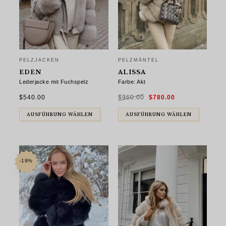
PELZJACKEN
PELZMÄNTEL
EDEN
ALISSA
Lederjacke mit Fuchspelz
Farbe: Akt
Ursprünglicher
Aktueller
$
540.00
$
960.00
$
780.00
Preis
Preis
war:
ist:
$960.00
$780.00.
AUSFÜHRUNG WÄHLEN
AUSFÜHRUNG WÄHLEN
-19%