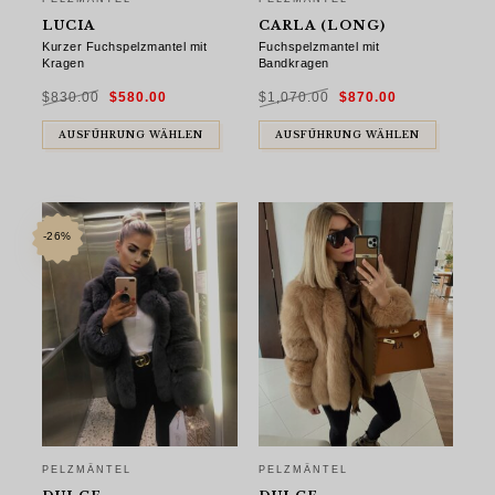
LUCIA
CARLA (LONG)
Kurzer Fuchspelzmantel mit
Fuchspelzmantel mit
Kragen
Bandkragen
Ursprünglicher
Aktueller
Ursprünglicher
Aktueller
$
830.00
$
580.00
$
1,070.00
$
870.00
Preis
Preis
Preis
Preis
war:
ist:
war:
ist:
$830.00
$580.00.
$1,070.00
$870.00.
AUSFÜHRUNG WÄHLEN
AUSFÜHRUNG WÄHLEN
-26%
PELZMÄNTEL
PELZMÄNTEL