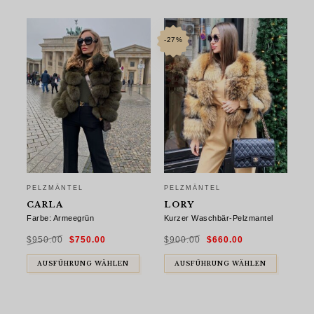
-27%
PELZMÄNTEL
PELZMÄNTEL
CARLA
LORY
Farbe: Armeegrün
Kurzer Waschbär-Pelzmantel
Ursprünglicher
Aktueller
Ursprünglicher
Aktueller
$
950.00
$
750.00
$
900.00
$
660.00
Preis
Preis
Preis
Preis
war:
ist:
war:
ist:
$950.00
$750.00.
$900.00
$660.00.
AUSFÜHRUNG WÄHLEN
AUSFÜHRUNG WÄHLEN