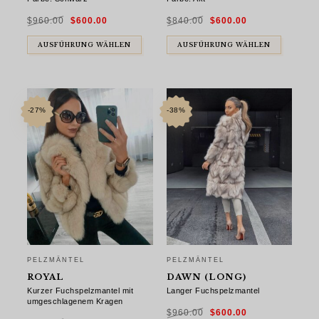
Ursprünglicher
Aktueller
Ursprünglicher
Aktueller
$
960.00
$
600.00
$
840.00
$
600.00
Preis
Preis
Preis
Preis
war:
ist:
war:
ist:
$960.00
$600.00.
$840.00
$600.00.
AUSFÜHRUNG WÄHLEN
AUSFÜHRUNG WÄHLEN
-27%
-38%
PELZMÄNTEL
PELZMÄNTEL
ROYAL
DAWN (LONG)
Kurzer Fuchspelzmantel mit
Langer Fuchspelzmantel
umgeschlagenem Kragen
Ursprünglicher
Aktueller
$
960.00
$
600.00
Preis
Preis
Ursprünglicher
Aktueller