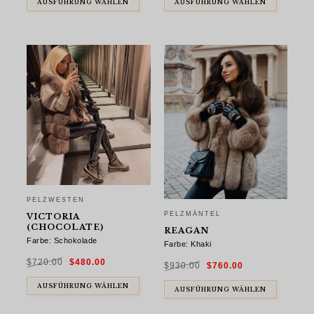
AUSFÜHRUNG WÄHLEN
AUSFÜHRUNG WÄHLEN
PELZWESTEN
PELZMÄNTEL
VICTORIA
(CHOCOLATE)
REAGAN
Farbe: Schokolade
Farbe: Khaki
Ursprünglicher
Aktueller
Ursprünglicher
Aktueller
$
720.00
$
480.00
Preis
Preis
$
930.00
$
760.00
Preis
Preis
war:
ist:
war:
ist:
$720.00
$480.00.
$930.00
$760.00.
AUSFÜHRUNG WÄHLEN
AUSFÜHRUNG WÄHLEN