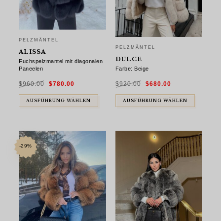
PELZMÄNTEL
PELZMÄNTEL
ALISSA
DULCE
Fuchspelzmantel mit diagonalen
Farbe: Beige
Paneelen
Ursprünglicher
Aktueller
Ursprünglicher
Aktueller
$
920.00
$
680.00
$
960.00
$
780.00
Preis
Preis
Preis
Preis
war:
ist:
war:
ist:
$920.00
$680.00.
$960.00
$780.00.
AUSFÜHRUNG WÄHLEN
AUSFÜHRUNG WÄHLEN
-29%