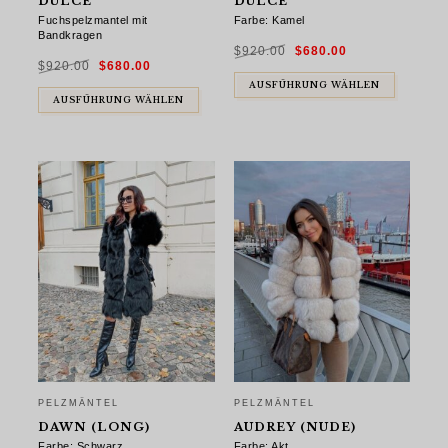
DULCE
DULCE
Fuchspelzmantel mit
Farbe: Kamel
Bandkragen
Ursprünglicher
Aktueller
$
920.00
$
680.00
Preis
Preis
Ursprünglicher
Aktueller
war:
ist:
$
920.00
$
680.00
Preis
Preis
$920.00
$680.00.
war:
ist:
$920.00
$680.00.
AUSFÜHRUNG WÄHLEN
AUSFÜHRUNG WÄHLEN
PELZMÄNTEL
PELZMÄNTEL
DAWN (LONG)
AUDREY (NUDE)
Farbe: Schwarz
Farbe: Akt