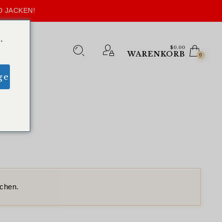
D JACKEN!
.
$
0.00
WARENKORB
0
ge
echen.