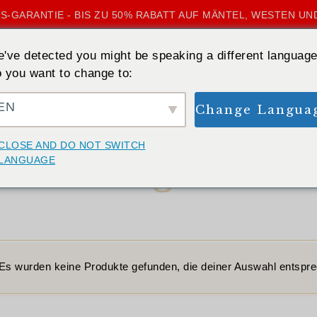
S-GARANTIE - BIS ZU 50% RABATT AUF MÄNTEL, WESTEN UN
've detected you might be speaking a different language
 you want to change to:
EN
Change Langua
STARTSEITE
»
FREIGABE
CLOSE AND DO NOT SWITCH
Freigabe
LANGUAGE
Es wurden keine Produkte gefunden, die deiner Auswahl entspr