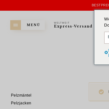
BESTPREI
We
WELTWEIT
Do
MENÜ
Express-Versand
Pelzmäntel
Pelzjacken