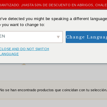
ANTIZADO: ¡HASTA 50% DE DESCUENTO EN ABRIGOS, CHAL
've detected you might be speaking a different language
 you want to change to:
EN
Change Langua
INICIO
»
VAQUEROS AZULES
CLOSE AND DO NOT SWITCH
Vaqueros azules
LANGUAGE
No se han encontrado productos que coincidan con tu selección