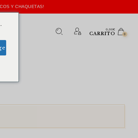
ECOS Y CHAQUETAS!
.
0,00
€
CARRITO
0
ge
.