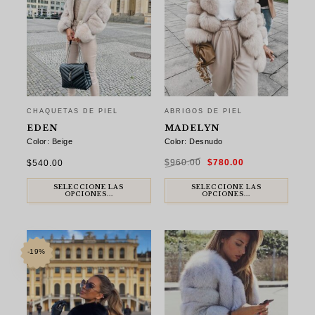
CHAQUETAS DE PIEL
ABRIGOS DE PIEL
EDEN
MADELYN
Color: Beige
Color: Desnudo
El
El
$
540.00
$
960.00
$
780.00
precio
precio
original
actual
era:
es:
$960.00.
$780.00.
SELECCIONE LAS
SELECCIONE LAS
OPCIONES...
OPCIONES...
-19%