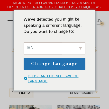
MEJOR PRECIO GARANTIZADO: ¡HASTA 50% DE
DESCUENTO EN ABRIGOS, CHALECOS Y CHAQUETAS!
We've detected you might be
0
speaking a different language.
Do you want to change to:
INICIO
»
ESPONJOSO
Abrigos, chalecos
EN
y chaquetas de
Change Language
peluche para
mujer
CLOSE AND DO NOT SWITCH
LANGUAGE
FILTRO
CLASIFICACIÓN POR DEFECTO