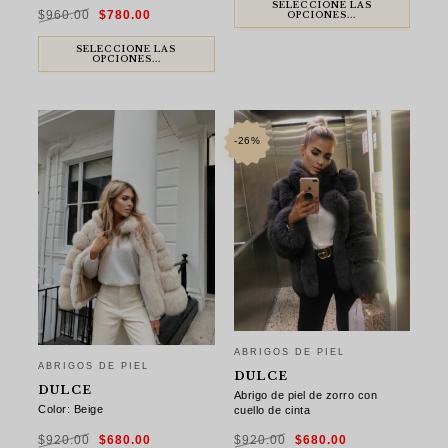
$950.00.
$750.00.
El
El
SELECCIONE LAS
$
960.00
$
780.00
precio
precio
OPCIONES...
original
actual
era:
es:
$960.00.
$780.00.
SELECCIONE LAS
OPCIONES...
-26%
ABRIGOS DE PIEL
ABRIGOS DE PIEL
DULCE
DULCE
Abrigo de piel de zorro con
Color: Beige
cuello de cinta
El
El
El
El
$
920.00
$
680.00
$
920.00
$
680.00
precio
precio
precio
precio