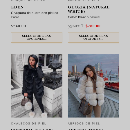
CHAQUETAS DE PIEL
ABRIGOS DE PIEL
EDEN
GLORIA (NATURAL
WHITE)
Chaqueta de cuero con piel de
zorro
Color: Blanco natural
El
El
$
540.00
$
960.00
$
780.00
precio
precio
original
actual
era:
es:
$960.00.
$780.00.
SELECCIONE LAS
SELECCIONE LAS
OPCIONES...
OPCIONES...
CHALECOS DE PIEL
ABRIGOS DE PIEL