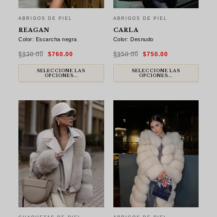
ABRIGOS DE PIEL
ABRIGOS DE PIEL
REAGAN
CARLA
Color: Escarcha negra
Color: Desnudo
El
El
El
El
$
930.00
$
760.00
$
950.00
$
750.00
precio
precio
precio
precio
original
actual
original
actual
era:
es:
era:
es:
$930.00.
$760.00.
$950.00.
$750.00.
SELECCIONE LAS
SELECCIONE LAS
OPCIONES...
OPCIONES...