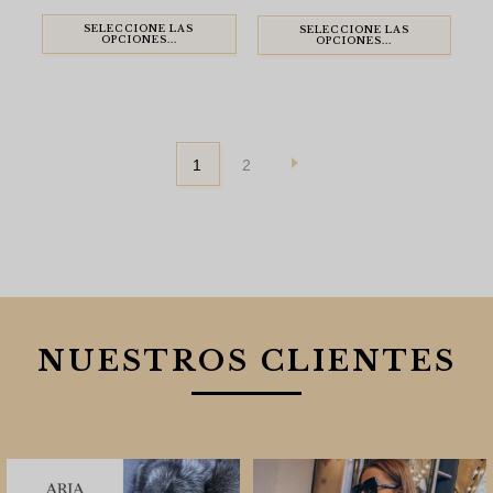
original
actual
original
actual
era:
es:
era:
es:
$920.00.
$680.00.
$920.00.
$680.00.
SELECCIONE LAS
SELECCIONE LAS
OPCIONES...
OPCIONES...
1
2
NUESTROS CLIENTES