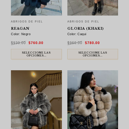
ABRIGOS DE PIEL
ABRIGOS DE PIEL
REAGAN
GLORIA (KHAKI)
Color: Negro
Color: Caqui
El
El
El
El
$
930.00
$
760.00
$
960.00
$
780.00
precio
precio
precio
precio
original
actual
original
actual
era:
es:
era:
es:
$930.00.
$760.00.
$960.00.
$780.00.
SELECCIONE LAS
SELECCIONE LAS
OPCIONES...
OPCIONES...