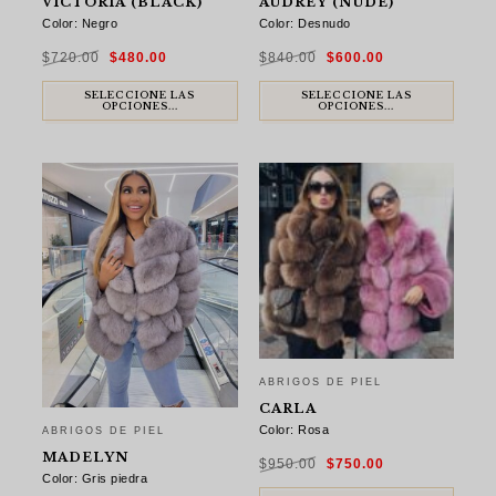
VICTORIA (BLACK)
AUDREY (NUDE)
Color: Negro
Color: Desnudo
El
El
El
El
$
720.00
$
480.00
$
840.00
$
600.00
precio
precio
precio
precio
original
actual
original
actual
era:
es:
era:
es:
$720.00.
$480.00.
$840.00.
$600.00.
SELECCIONE LAS
SELECCIONE LAS
OPCIONES...
OPCIONES...
ABRIGOS DE PIEL
CARLA
Color: Rosa
ABRIGOS DE PIEL
El
El
MADELYN
$
950.00
$
750.00
precio
precio
original
actual
Color: Gris piedra
era:
es: