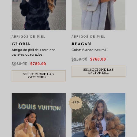
ABRIGOS DE PIEL
ABRIGOS DE PIEL
GLORIA
REAGAN
Abrigo de piel de zorro con
Color: Blanco natural
paneles cuadrados
El
El
$
930.00
$
760.00
precio
precio
El
El
original
actual
$
960.00
$
780.00
precio
precio
era:
es:
original
actual
$930.00.
$760.00.
era:
es:
SELECCIONE LAS
$960.00.
$780.00.
OPCIONES...
SELECCIONE LAS
OPCIONES...
-29%