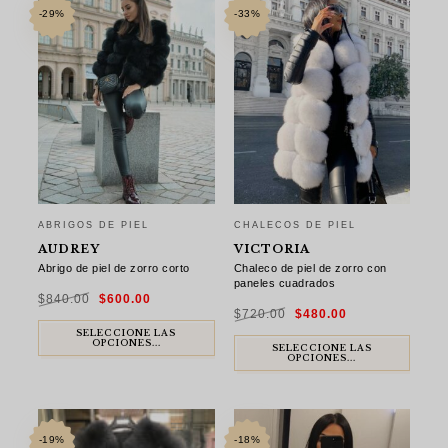
-29%
-33%
ABRIGOS DE PIEL
CHALECOS DE PIEL
AUDREY
VICTORIA
Abrigo de piel de zorro corto
Chaleco de piel de zorro con
paneles cuadrados
El
El
$
840.00
$
600.00
precio
precio
El
El
original
actual
$
720.00
$
480.00
precio
precio
era:
es:
original
actual
$840.00.
$600.00.
SELECCIONE LAS
era:
es:
OPCIONES...
$720.00.
$480.00.
SELECCIONE LAS
OPCIONES...
-19%
-18%