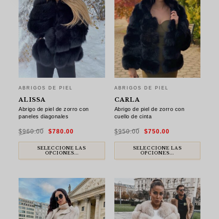
ABRIGOS DE PIEL
ABRIGOS DE PIEL
ALISSA
CARLA
Abrigo de piel de zorro con
Abrigo de piel de zorro con
paneles diagonales
cuello de cinta
El
El
El
El
$
960.00
$
780.00
$
950.00
$
750.00
precio
precio
precio
precio
original
actual
original
actual
era:
es:
era:
es:
$960.00.
$780.00.
$950.00.
$750.00.
SELECCIONE LAS
SELECCIONE LAS
OPCIONES...
OPCIONES...