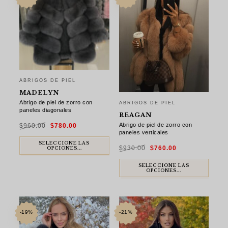
ABRIGOS DE PIEL
MADELYN
Abrigo de piel de zorro con
ABRIGOS DE PIEL
paneles diagonales
REAGAN
El
El
Abrigo de piel de zorro con
$
960.00
$
780.00
precio
precio
original
actual
paneles verticales
era:
es:
$960.00.
$780.00.
El
El
SELECCIONE LAS
$
930.00
$
760.00
precio
precio
OPCIONES...
original
actual
era:
es:
$930.00.
$760.00.
SELECCIONE LAS
OPCIONES...
-19%
-21%