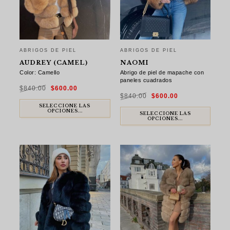
ABRIGOS DE PIEL
ABRIGOS DE PIEL
AUDREY (CAMEL)
NAOMI
Color: Camello
Abrigo de piel de mapache con
paneles cuadrados
El
El
$
840.00
$
600.00
precio
precio
El
El
original
actual
$
840.00
$
600.00
precio
precio
era:
es:
original
actual
$840.00.
$600.00.
SELECCIONE LAS
era:
es:
OPCIONES...
$840.00.
$600.00.
SELECCIONE LAS
OPCIONES...