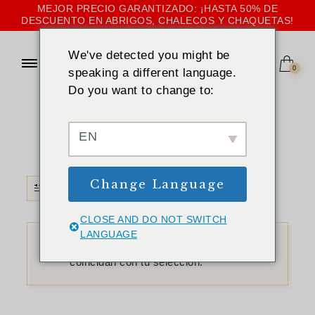
MEJOR PRECIO GARANTIZADO: ¡HASTA 50% DE
DESCUENTO EN ABRIGOS, CHALECOS Y CHAQUETAS!
We've detected you might be
0
speaking a different language.
Do you want to change to:
INICIO
»
AZUL
Azul
EN
Change Language
FILTRO
CLOSE AND DO NOT SWITCH
LANGUAGE
No se han encontrado productos que
coincidan con tu selección.