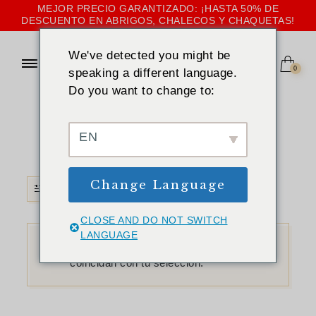
MEJOR PRECIO GARANTIZADO: ¡HASTA 50% DE
DESCUENTO EN ABRIGOS, CHALECOS Y CHAQUETAS!
We've detected you might be
0
speaking a different language.
Do you want to change to:
INICIO
»
VERDE
Verde
EN
Change Language
FILTRO
CLOSE AND DO NOT SWITCH
LANGUAGE
No se han encontrado productos que
coincidan con tu selección.