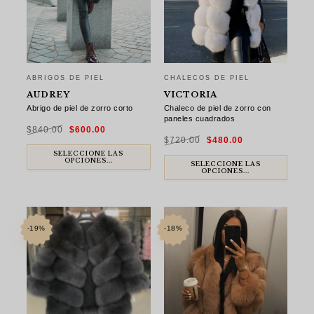
ABRIGOS DE PIEL
CHALECOS DE PIEL
AUDREY
VICTORIA
Abrigo de piel de zorro corto
Chaleco de piel de zorro con
paneles cuadrados
El
El
$
840.00
$
600.00
precio
precio
El
El
original
actual
$
720.00
$
480.00
precio
precio
era:
es:
original
actual
$840.00.
$600.00.
SELECCIONE LAS
era:
es:
OPCIONES...
$720.00.
$480.00.
SELECCIONE LAS
OPCIONES...
-19%
-18%