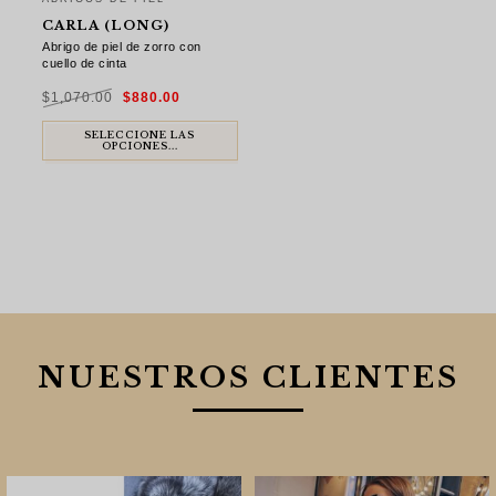
CARLA (LONG)
Abrigo de piel de zorro con
cuello de cinta
El
El
$
1,070.00
$
880.00
precio
precio
original
actual
era:
es:
$1,070.00.
$880.00.
SELECCIONE LAS
OPCIONES...
NUESTROS CLIENTES