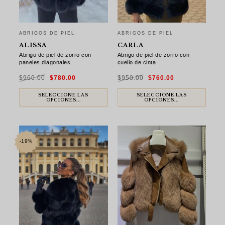
ABRIGOS DE PIEL
ABRIGOS DE PIEL
ALISSA
CARLA
Abrigo de piel de zorro con
Abrigo de piel de zorro con
paneles diagonales
cuello de cinta
El
El
El
El
$
960.00
$
780.00
$
950.00
$
760.00
precio
precio
precio
precio
original
actual
original
actual
era:
es:
era:
es:
$960.00.
$780.00.
$950.00.
$760.00.
SELECCIONE LAS
SELECCIONE LAS
OPCIONES...
OPCIONES...
-19%