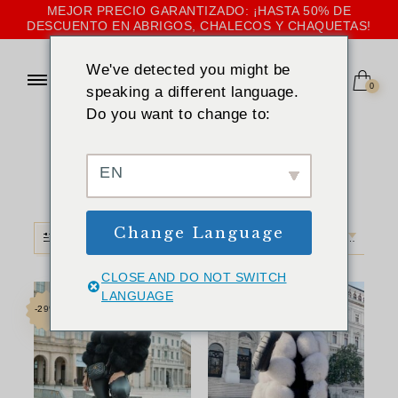
MEJOR PRECIO GARANTIZADO: ¡HASTA 50% DE
DESCUENTO EN ABRIGOS, CHALECOS Y CHAQUETAS!
We've detected you might be
0
speaking a different language.
Do you want to change to:
INICIO
»
BROWN
Brown
EN
Change Language
FILTRO
CLASIFICACIÓN POR DEFECTO
CLOSE AND DO NOT SWITCH
LANGUAGE
-29%
-33%