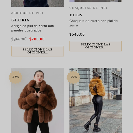
CHAQUETAS DE PIEL
ABRIGOS DE PIEL
EDEN
GLORIA
Chaqueta de cuero con piel de
zorro
Abrigo de piel de zorro con
paneles cuadrados
$
540.00
El
El
$
960.00
$
780.00
precio
precio
original
actual
SELECCIONE LAS
era:
es:
OPCIONES...
$960.00.
$780.00.
SELECCIONE LAS
OPCIONES...
-27%
-29%