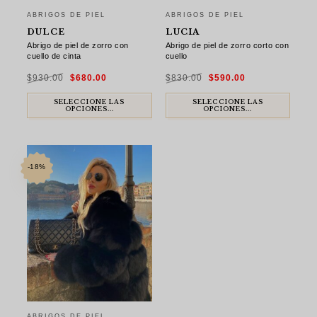
ABRIGOS DE PIEL
ABRIGOS DE PIEL
DULCE
LUCIA
Abrigo de piel de zorro con
Abrigo de piel de zorro corto con
cuello de cinta
cuello
El
El
El
El
$
930.00
$
680.00
$
830.00
$
590.00
precio
precio
precio
precio
original
actual
original
actual
era:
es:
era:
es:
$930.00.
$680.00.
$830.00.
$590.00.
SELECCIONE LAS
SELECCIONE LAS
OPCIONES...
OPCIONES...
-18%
ABRIGOS DE PIEL