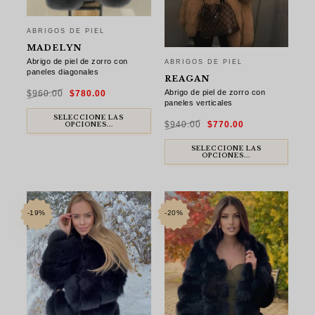
ABRIGOS DE PIEL
MADELYN
Abrigo de piel de zorro con
ABRIGOS DE PIEL
paneles diagonales
REAGAN
El
El
Abrigo de piel de zorro con
$
960.00
$
780.00
precio
precio
original
actual
paneles verticales
era:
es:
$960.00.
$780.00.
El
El
SELECCIONE LAS
$
940.00
$
770.00
precio
precio
OPCIONES...
original
actual
era:
es:
$940.00.
$770.00.
SELECCIONE LAS
OPCIONES...
-19%
-20%