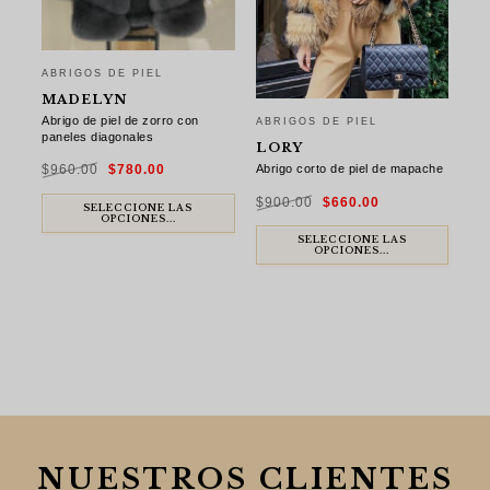
ABRIGOS DE PIEL
MADELYN
Abrigo de piel de zorro con
ABRIGOS DE PIEL
paneles diagonales
LORY
El
El
Abrigo corto de piel de mapache
$
960.00
$
780.00
precio
precio
original
actual
El
El
era:
es:
$
900.00
$
660.00
precio
precio
$960.00.
$780.00.
SELECCIONE LAS
original
actual
OPCIONES...
era:
es:
$900.00.
$660.00.
SELECCIONE LAS
OPCIONES...
NUESTROS CLIENTES