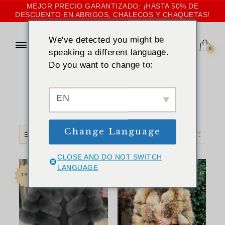
MEJOR PRECIO GARANTIZADO: ¡HASTA 50% DE
DESCUENTO EN ABRIGOS, CHALECOS Y CHAQUETAS!
We've detected you might be
0
speaking a different language.
Do you want to change to:
INICIO
»
GRIS
Gris
EN
Change Language
FILTRO
CLASIFICACIÓN POR DEFECTO
CLOSE AND DO NOT SWITCH
LANGUAGE
-19%
-27%