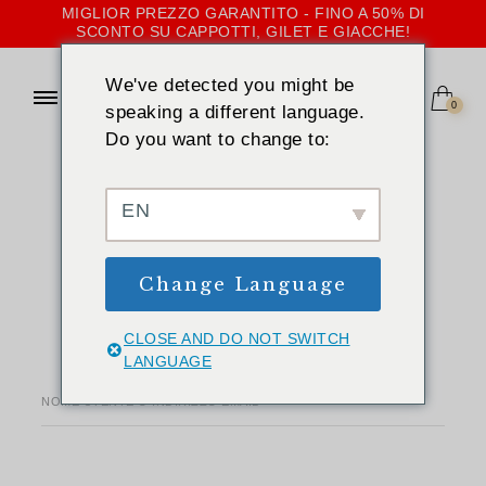
MIGLIOR PREZZO GARANTITO - FINO A 50% DI
SCONTO SU CAPPOTTI, GILET E GIACCHE!
We've detected you might be
0
speaking a different language.
Do you want to change to:
CASA
»
IL MIO CONTO
Il mio conto
EN
Accedi
Registrati
Change Language
CLOSE AND DO NOT SWITCH
LANGUAGE
*
NOME UTENTE O INDIRIZZO EMAIL