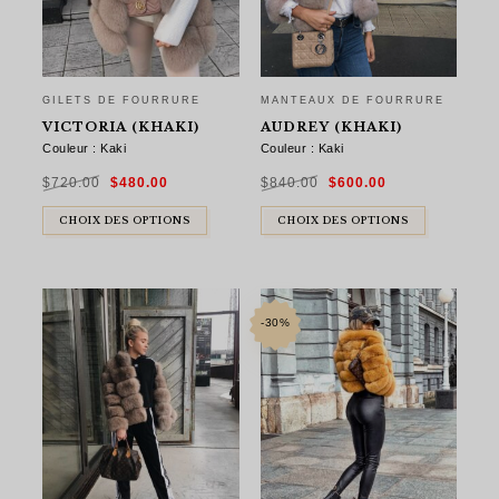
GILETS DE FOURRURE
MANTEAUX DE FOURRURE
VICTORIA (KHAKI)
AUDREY (KHAKI)
Couleur : Kaki
Couleur : Kaki
Le
Le
Le
Le
$
720.00
$
480.00
$
840.00
$
600.00
prix
prix
prix
prix
initial
actuel
initial
actuel
était :
est :
était :
est :
$720.00.
$480.00.
$840.00.
$600.00.
CHOIX DES OPTIONS
CHOIX DES OPTIONS
-30%