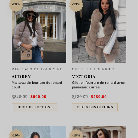
-29%
-33%
MANTEAUX DE FOURRURE
GILETS DE FOURRURE
AUDREY
VICTORIA
Manteau de fourrure de renard
Gilet en fourrure de renard avec
court
panneaux carrés
Le
Le
Le
Le
$
840.00
$
600.00
$
720.00
$
480.00
prix
prix
prix
prix
initial
actuel
initial
actuel
était :
est :
était :
est :
$840.00.
$600.00.
$720.00.
$480.00.
CHOIX DES OPTIONS
CHOIX DES OPTIONS
-19%
-18%