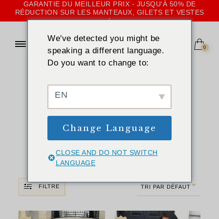
GARANTIE DU MEILLEUR PRIX - JUSQU'À 50% DE
RÉDUCTION SUR LES MANTEAUX, GILETS ET VESTES
!
We've detected you might be
0
speaking a different language.
Do you want to change to:
ACCUEIL
»
KHAKI
Manteaux, gilets
EN
et vestes en
Change Language
fourrure kaki
pour femmes
CLOSE AND DO NOT SWITCH
LANGUAGE
FILTRE
TRI PAR DÉFAUT