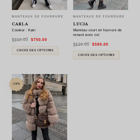
MANTEAUX DE FOURRURE
MANTEAUX DE FOURRURE
CARLA
LUCIA
Couleur : Kaki
Manteau court en fourrure de
renard avec col
Le
Le
$
950.00
$
750.00
prix
prix
Le
Le
initial
actuel
$
830.00
$
580.00
prix
prix
était :
est :
initial
actuel
$950.00.
$750.00.
CHOIX DES OPTIONS
était :
est :
$830.00.
$580.00.
CHOIX DES OPTIONS
-19%