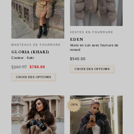
VESTES EN FOURRURE
EDEN
MANTEAUX DE FOURRURE
Veste en cuir avec fourrure de
renard
GLORIA (KHAKI)
Couleur : Kaki
$
540.00
Le
Le
$
960.00
$
780.00
prix
prix
CHOIX DES OPTIONS
initial
actuel
était :
est :
$960.00.
$780.00.
CHOIX DES OPTIONS
-26%