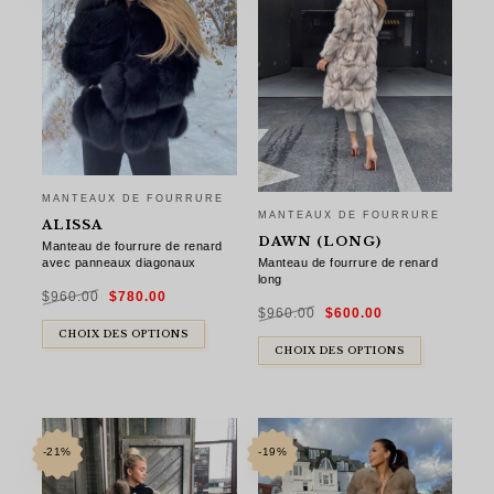
MANTEAUX DE FOURRURE
MANTEAUX DE FOURRURE
ALISSA
DAWN (LONG)
Manteau de fourrure de renard
Manteau de fourrure de renard
avec panneaux diagonaux
long
Le
Le
$
960.00
$
780.00
prix
prix
Le
Le
initial
actuel
$
960.00
$
600.00
prix
prix
était :
est :
initial
actuel
$960.00.
$780.00.
était :
est :
CHOIX DES OPTIONS
$960.00.
$600.00.
CHOIX DES OPTIONS
-21%
-19%