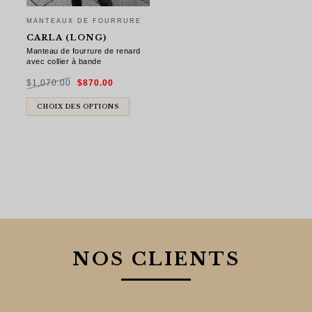
MANTEAUX DE FOURRURE
CARLA (LONG)
Manteau de fourrure de renard
avec collier à bande
Le
Le
$
1,070.00
$
870.00
prix
prix
initial
actuel
était :
est :
$1,070.00.
$870.00.
CHOIX DES OPTIONS
NOS CLIENTS