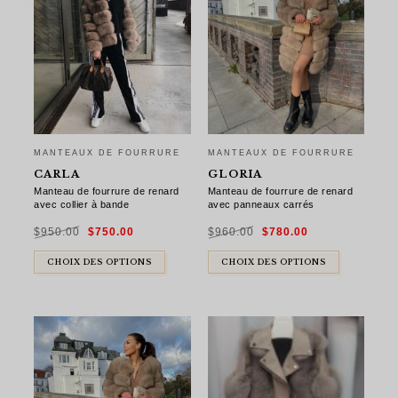
MANTEAUX DE FOURRURE
MANTEAUX DE FOURRURE
CARLA
GLORIA
Manteau de fourrure de renard
Manteau de fourrure de renard
avec collier à bande
avec panneaux carrés
Le
Le
Le
Le
$
950.00
$
750.00
$
960.00
$
780.00
prix
prix
prix
prix
initial
actuel
initial
actuel
était :
est :
était :
est :
$950.00.
$750.00.
$960.00.
$780.00.
CHOIX DES OPTIONS
CHOIX DES OPTIONS