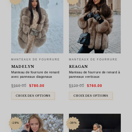
MANTEAUX DE FOURRURE
MANTEAUX DE FOURRURE
MADELYN
REAGAN
Manteau de fourrure de renard
Manteau de fourrure de renard à
avec panneaux diagonaux
panneaux verticaux
Le
Le
Le
Le
$
960.00
$
780.00
$
930.00
$
760.00
prix
prix
prix
prix
initial
actuel
initial
actuel
était :
est :
était :
est :
$960.00.
$780.00.
$930.00.
$760.00.
CHOIX DES OPTIONS
CHOIX DES OPTIONS
-19%
-38%