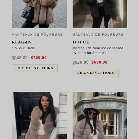
MANTEAUX DE FOURRURE
MANTEAUX DE FOURRURE
REAGAN
DULCE
Couleur : Kaki
Manteau de fourrure de renard
avec collier à bande
Le
Le
$
930.00
$
760.00
prix
prix
Le
Le
initial
actuel
$
920.00
$
680.00
prix
prix
était :
est :
initial
actuel
$930.00.
$760.00.
CHOIX DES OPTIONS
était :
est :
$920.00.
$680.00.
CHOIX DES OPTIONS