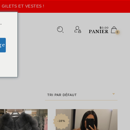
 GILETS ET VESTES !
.
$
0.00
PANIER
0
ge
TRI PAR DÉFAUT
-18%