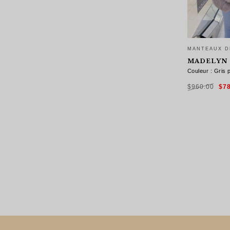
MANTEAUX D
MADELYN
Couleur : Gris p
Le
$
960.00
$
7
pri
init
étai
$96
CHOIX DES