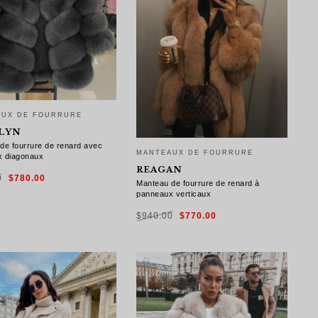
AUX DE FOURRURE
LYN
de fourrure de renard avec
MANTEAUX DE FOURRURE
x diagonaux
REAGAN
Le
Le
0
$
780.00
prix
prix
Manteau de fourrure de renard à
initial
actuel
était :
est :
panneaux verticaux
$960.00.
$780.00.
Le
Le
X DES OPTIONS
$
940.00
$
770.00
prix
prix
initial
actuel
était :
est :
$940.00.
$770.00.
CHOIX DES OPTIONS