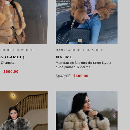
AUX DE FOURRURE
MANTEAUX DE FOURRURE
Y (CAMEL)
NAOMI
: Chameau
Manteau en fourrure de raton laveur
avec panneaux carrés
Le
Le
0
$
600.00
prix
prix
Le
Le
initial
actuel
$
840.00
$
600.00
prix
prix
était :
est :
initial
actuel
$840.00.
$600.00.
était :
est :
$840.00.
$600.00.
X DES OPTIONS
CHOIX DES OPTIONS