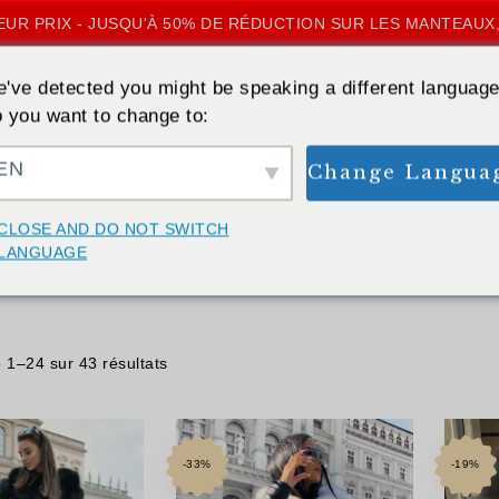
UR PRIX - JUSQU'À 50% DE RÉDUCTION SUR LES MANTEAUX,
've detected you might be speaking a different language
 you want to change to:
EN
Change Langua
ACCUEIL
»
XL
CLOSE AND DO NOT SWITCH
XL
LANGUAGE
 1–24 sur 43 résultats
-33%
-19%