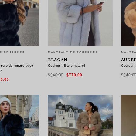
E FOURRURE
MANTEAUX DE FOURRURE
MANTE
REAGAN
AUDRE
rrure de renard avec
Couleur : Blanc naturel
Couleur 
és
Le
Le
$
940.00
$
770.00
$
840.0
prix
prix
Le
initial
actuel
80.00
x
prix
était :
est :
ial
actuel
$940.00.
$770.00.
t :
est :
0.00.
$780.00.
CHOIX DES OPTIONS
CHOI
 OPTIONS