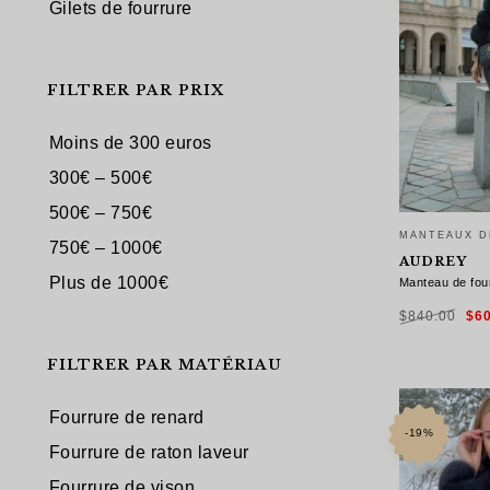
Gilets de fourrure
FILTRER PAR PRIX
Moins de 300 euros
300€ – 500€
500€ – 750€
MANTEAUX D
750€ – 1000€
AUDREY
Plus de 1000€
Manteau de four
Le
$
840.00
$
6
pri
init
étai
$84
FILTRER PAR MATÉRIAU
CHOIX DES
Fourrure de renard
-19%
Fourrure de raton laveur
Fourrure de vison