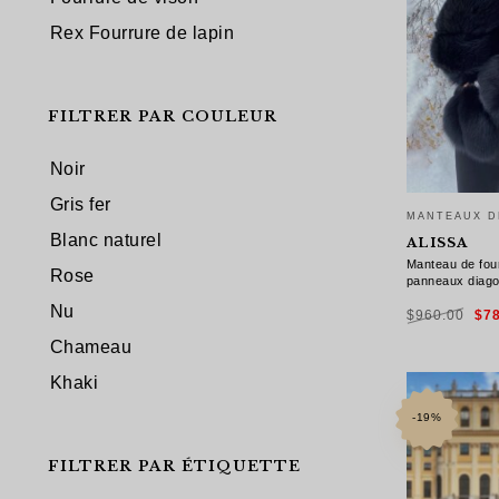
Rex Fourrure de lapin
FILTRER PAR COULEUR
Noir
Gris fer
MANTEAUX D
Blanc naturel
ALISSA
Manteau de fou
Rose
panneaux diag
Le
Nu
$
960.00
$
7
pri
init
étai
Chameau
$96
CHOIX DES
Khaki
-19%
FILTRER PAR ÉTIQUETTE