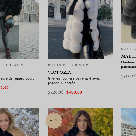
MANTE
MADE
Manteau 
E FOURRURE
GILETS DE FOURRURE
panneau
VICTORIA
$
960.0
rure de renard court
Gilet en fourrure de renard avec
panneaux carrés
Le
00.00
x
prix
Le
Le
CHOI
ial
actuel
$
720.00
$
480.00
prix
prix
t :
est :
initial
actuel
0.00.
$600.00.
était :
est :
$720.00.
$480.00.
 OPTIONS
CHOIX DES OPTIONS
-20%