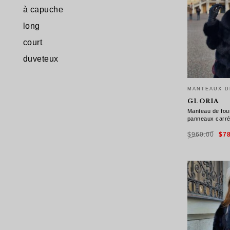
à capuche
long
court
duveteux
MANTEAUX D
GLORIA
Manteau de fou
panneaux carr
Le
$
960.00
$
7
pri
init
étai
$96
CHOIX DES