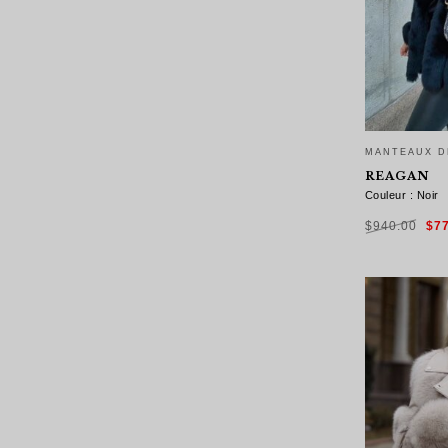
MANTEAUX D
REAGAN
Couleur : Noir
Le
$
940.00
$
7
pri
init
étai
$94
CHOIX DES