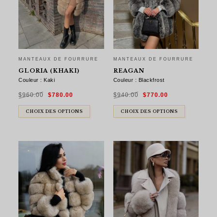
MANTEAUX DE FOURRURE
MANTEAUX DE FOURRURE
GLORIA (KHAKI)
REAGAN
Couleur : Kaki
Couleur : Blackfrost
Le
Le
Le
Le
$
960.00
$
780.00
$
940.00
$
770.00
prix
prix
prix
prix
initial
actuel
initial
actuel
était :
est :
était :
est :
$960.00.
$780.00.
$940.00.
$770.00.
CHOIX DES OPTIONS
CHOIX DES OPTIONS