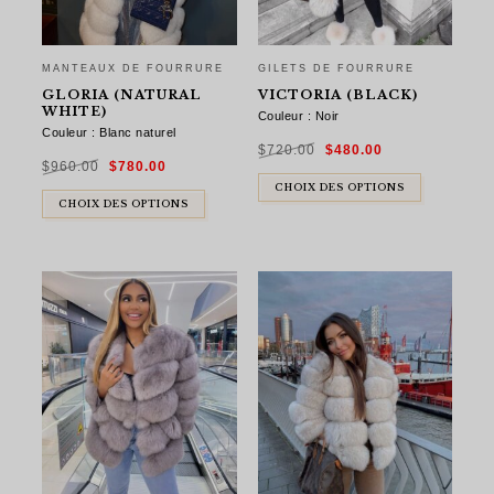
MANTEAUX DE FOURRURE
GILETS DE FOURRURE
GLORIA (NATURAL
VICTORIA (BLACK)
WHITE)
Couleur : Noir
Couleur : Blanc naturel
Le
Le
$
720.00
$
480.00
prix
prix
Le
Le
initial
actuel
$
960.00
$
780.00
prix
prix
était :
est :
initial
actuel
$720.00.
$480.00.
était :
est :
CHOIX DES OPTIONS
$960.00.
$780.00.
CHOIX DES OPTIONS