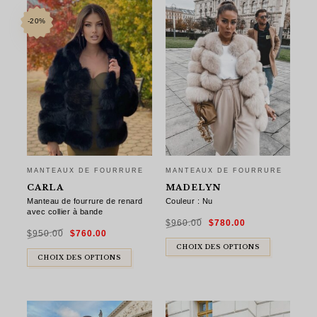
-20%
MANTEAUX DE FOURRURE
MANTEAUX DE FOURRURE
CARLA
MADELYN
Manteau de fourrure de renard
Couleur : Nu
avec collier à bande
Le
Le
$
960.00
$
780.00
prix
prix
Le
Le
initial
actuel
$
950.00
$
760.00
prix
prix
était :
est :
initial
actuel
$960.00.
$780.00.
était :
est :
CHOIX DES OPTIONS
$950.00.
$760.00.
CHOIX DES OPTIONS