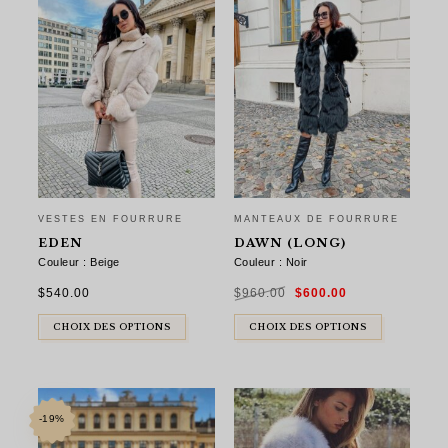
VESTES EN FOURRURE
MANTEAUX DE FOURRURE
EDEN
DAWN (LONG)
Couleur : Beige
Couleur : Noir
Le
Le
$
540.00
$
960.00
$
600.00
prix
prix
initial
actuel
était :
est :
$960.00.
$600.00.
CHOIX DES OPTIONS
CHOIX DES OPTIONS
-19%