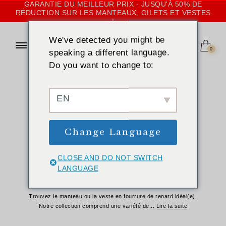
GARANTIE DU MEILLEUR PRIX - JUSQU'À 50% DE
RÉDUCTION SUR LES MANTEAUX, GILETS ET VESTES
!
We've detected you might be
0
speaking a different language.
Do you want to change to:
ACCUEIL
»
FOURRURE DE RENARD
Manteaux, gilets
EN
et vestes en
Change Language
fourrure de
renard pour
CLOSE AND DO NOT SWITCH
LANGUAGE
femmes
Trouvez le manteau ou la veste en fourrure de renard idéal(e).
Notre collection comprend une variété de
...
Lire la suite