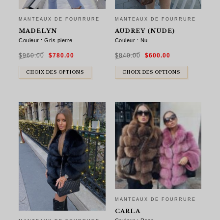
MANTEAUX DE FOURRURE
MANTEAUX DE FOURRURE
MADELYN
AUDREY (NUDE)
Couleur : Gris pierre
Couleur : Nu
Le
Le
Le
Le
$
960.00
$
780.00
$
840.00
$
600.00
prix
prix
prix
prix
initial
actuel
initial
actuel
était :
est :
était :
est :
$960.00.
$780.00.
$840.00.
$600.00.
CHOIX DES OPTIONS
CHOIX DES OPTIONS
MANTEAUX DE FOURRURE
CARLA