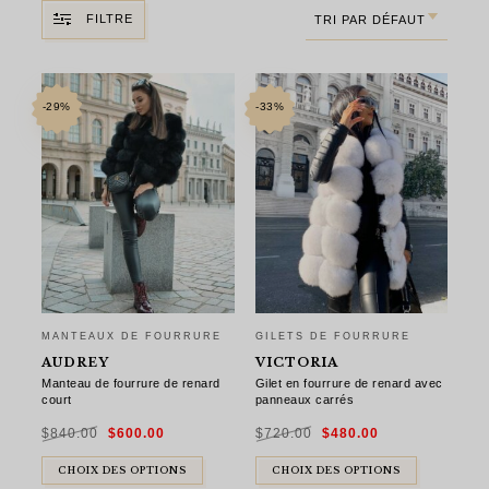
FILTRE
TRI PAR DÉFAUT
-29%
-33%
MANTEAUX DE FOURRURE
GILETS DE FOURRURE
AUDREY
VICTORIA
Manteau de fourrure de renard
Gilet en fourrure de renard avec
court
panneaux carrés
Le
Le
Le
Le
$
840.00
$
600.00
$
720.00
$
480.00
prix
prix
prix
prix
initial
actuel
initial
actuel
était :
est :
était :
est :
$840.00.
$600.00.
$720.00.
$480.00.
CHOIX DES OPTIONS
CHOIX DES OPTIONS