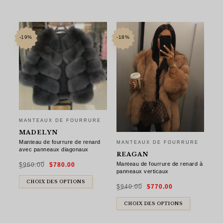
-19%
-18%
MANTEAUX DE FOURRURE
MADELYN
Manteau de fourrure de renard
MANTEAUX DE FOURRURE
avec panneaux diagonaux
REAGAN
Le
Le
Manteau de fourrure de renard à
$
960.00
$
780.00
prix
prix
initial
actuel
panneaux verticaux
était :
est :
$960.00.
$780.00.
Le
Le
CHOIX DES OPTIONS
$
940.00
$
770.00
prix
prix
initial
actuel
était :
est :
$940.00.
$770.00.
CHOIX DES OPTIONS