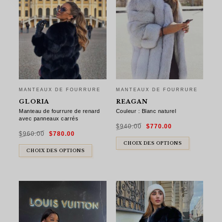
MANTEAUX DE FOURRURE
MANTEAUX DE FOURRURE
GLORIA
REAGAN
Manteau de fourrure de renard
Couleur : Blanc naturel
avec panneaux carrés
Le
Le
$
940.00
$
770.00
prix
prix
Le
Le
initial
actuel
$
960.00
$
780.00
prix
prix
était :
est :
initial
actuel
$940.00.
$770.00.
était :
est :
CHOIX DES OPTIONS
$960.00.
$780.00.
CHOIX DES OPTIONS