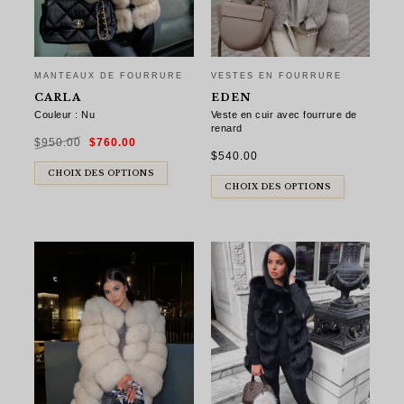
MANTEAUX DE FOURRURE
VESTES EN FOURRURE
CARLA
EDEN
Couleur : Nu
Veste en cuir avec fourrure de
renard
Le
Le
$
950.00
$
760.00
prix
prix
initial
actuel
$
540.00
était :
est :
$950.00.
$760.00.
CHOIX DES OPTIONS
CHOIX DES OPTIONS