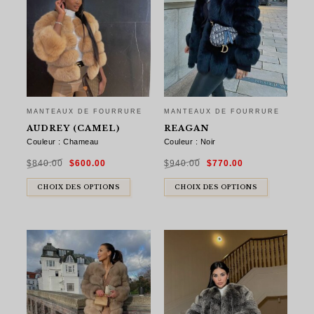
MANTEAUX DE FOURRURE
MANTEAUX DE FOURRURE
AUDREY (CAMEL)
REAGAN
Couleur : Chameau
Couleur : Noir
Le
Le
Le
Le
$
840.00
$
600.00
$
940.00
$
770.00
prix
prix
prix
prix
initial
actuel
initial
actuel
était :
est :
était :
est :
$840.00.
$600.00.
$940.00.
$770.00.
CHOIX DES OPTIONS
CHOIX DES OPTIONS