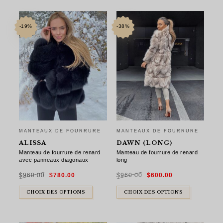
-19%
-38%
MANTEAUX DE FOURRURE
MANTEAUX DE FOURRURE
ALISSA
DAWN (LONG)
Manteau de fourrure de renard
Manteau de fourrure de renard
avec panneaux diagonaux
long
Le
Le
Le
Le
$
960.00
$
780.00
$
960.00
$
600.00
prix
prix
prix
prix
initial
actuel
initial
actuel
était :
est :
était :
est :
$960.00.
$780.00.
$960.00.
$600.00.
CHOIX DES OPTIONS
CHOIX DES OPTIONS