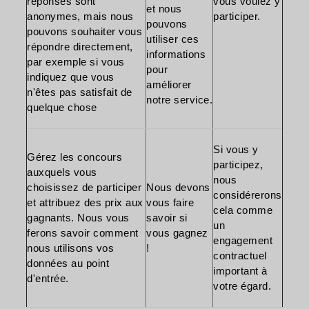
réponses sont
vous voulez y
et nous
anonymes, mais nous
participer.
pouvons
pouvons souhaiter vous
utiliser ces
répondre directement,
informations
par exemple si vous
pour
indiquez que vous
améliorer
n'êtes pas satisfait de
notre service.
quelque chose
Si vous y
Gérez les concours
participez,
auxquels vous
nous
choisissez de participer
Nous devons
considérerons
et attribuez des prix aux
vous faire
cela comme
gagnants. Nous vous
savoir si
un
ferons savoir comment
vous gagnez
engagement
nous utilisons vos
!
contractuel
données au point
important à
d'entrée.
votre égard.