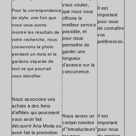
vous voulez,
Il est
Pour la correspondance
que nous vous
important
de style, une fois que
offrons le
pour nous
meilleur service
nous vous avons
de connaître
possible, et
montré les résultats de
vos
pour nous
votre recherche, nous
préférences.
permettre de
conservons la photo
garder une
pendant un mois et la
longueur
gardons séparée de
d'avance sur la
tout ce qui pourrait
concurrence.
vous identifier.
Nous associons vos
achats à des liens
d'affiliés qui pourraient
Nous avons un
Il est
vous avoir fait
certain nombre
important
découvrir Aria Moda ou
d'"introducteurs"
pour nous
avoir fait la promotion
qui nous
de générer