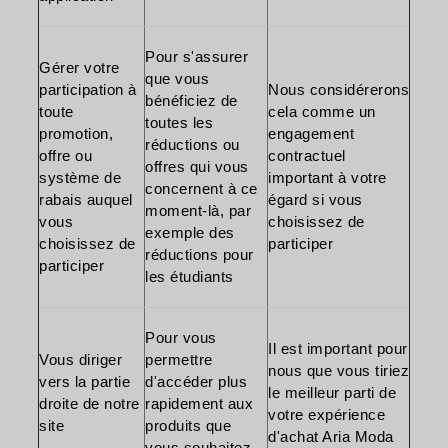
Pour s'assurer
Gérer votre
que vous
participation à
Nous considérerons
bénéficiez de
toute
cela comme un
toutes les
promotion,
engagement
réductions ou
offre ou
contractuel
offres qui vous
système de
important à votre
concernent à ce
rabais auquel
égard si vous
moment-là, par
vous
choisissez de
exemple des
choisissez de
participer
réductions pour
participer
les étudiants
Pour vous
Il est important pour
Vous diriger
permettre
nous que vous tiriez
vers la partie
d'accéder plus
le meilleur parti de
droite de notre
rapidement aux
votre expérience
site
produits que
d'achat Aria Moda
vous souhaitez