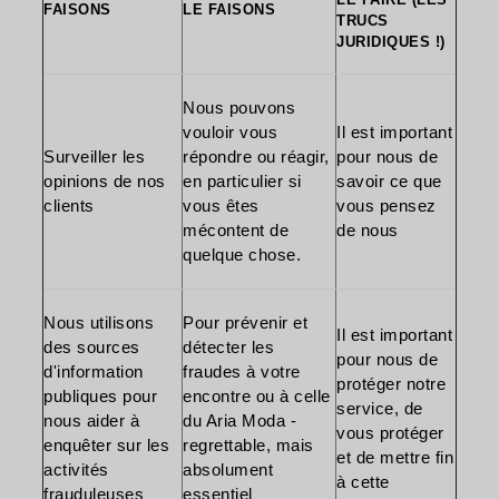
FAISONS
LE FAISONS
TRUCS
JURIDIQUES !)
Nous pouvons
vouloir vous
Il est important
Surveiller les
répondre ou réagir,
pour nous de
opinions de nos
en particulier si
savoir ce que
clients
vous êtes
vous pensez
mécontent de
de nous
quelque chose.
Nous utilisons
Pour prévenir et
Il est important
des sources
détecter les
pour nous de
d'information
fraudes à votre
protéger notre
publiques pour
encontre ou à celle
service, de
nous aider à
du Aria Moda -
vous protéger
enquêter sur les
regrettable, mais
et de mettre fin
activités
absolument
à cette
frauduleuses
essentiel