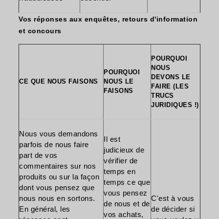
Vos réponses aux enquêtes, retours d'information
et concours
POURQUOI
NOUS
POURQUOI
DEVONS LE
CE QUE NOUS FAISONS
NOUS LE
FAIRE (LES
FAISONS
TRUCS
JURIDIQUES !)
Nous vous demandons
Il est
parfois de nous faire
judicieux de
part de vos
vérifier de
commentaires sur nos
temps en
produits ou sur la façon
temps ce que
dont vous pensez que
vous pensez
nous nous en sortons.
C'est à vous
de nous et de
En général, les
de décider si
vos achats,