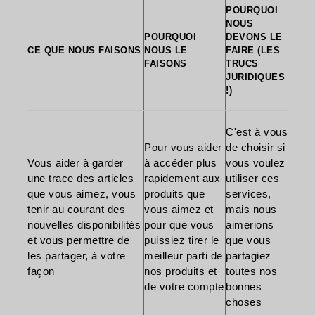
POURQUOI
NOUS
POURQUOI
DEVONS LE
CE QUE NOUS FAISONS
NOUS LE
FAIRE (LES
FAISONS
TRUCS
JURIDIQUES
!)
C'est à vous
Pour vous aider
de choisir si
Vous aider à garder
à accéder plus
vous voulez
une trace des articles
rapidement aux
utiliser ces
que vous aimez, vous
produits que
services,
tenir au courant des
vous aimez et
mais nous
nouvelles disponibilités
pour que vous
aimerions
et vous permettre de
puissiez tirer le
que vous
les partager, à votre
meilleur parti de
partagiez
façon
nos produits et
toutes nos
de votre compte
bonnes
choses