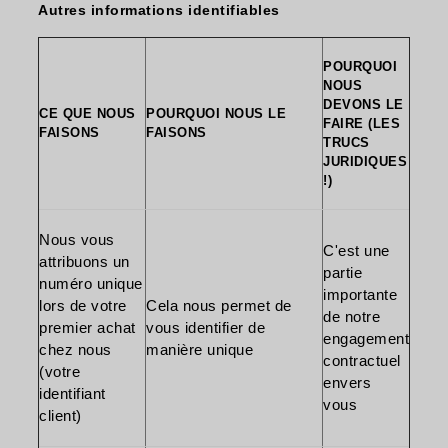
Autres informations identifiables
POURQUOI
NOUS
DEVONS LE
CE QUE NOUS
POURQUOI NOUS LE
FAIRE (LES
FAISONS
FAISONS
TRUCS
JURIDIQUES
!)
Nous vous
C'est une
attribuons un
partie
numéro unique
importante
lors de votre
Cela nous permet de
de notre
premier achat
vous identifier de
engagement
chez nous
manière unique
contractuel
(votre
envers
identifiant
vous
client)