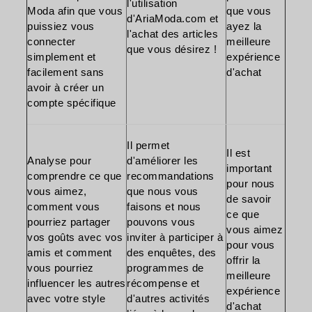
l'utilisation
Moda afin que vous
que vous
d'AriaModa.com et
puissiez vous
ayez la
l'achat des articles
connecter
meilleure
que vous désirez !
simplement et
expérience
facilement sans
d'achat
avoir à créer un
compte spécifique
Il permet
Il est
Analyse pour
d'améliorer les
important
comprendre ce que
recommandations
pour nous
vous aimez,
que nous vous
de savoir
comment vous
faisons et nous
ce que
pourriez partager
pouvons vous
vous aimez
vos goûts avec vos
inviter à participer à
pour vous
amis et comment
des enquêtes, des
offrir la
vous pourriez
programmes de
meilleure
influencer les autres
récompense et
expérience
avec votre style
d'autres activités
d'achat