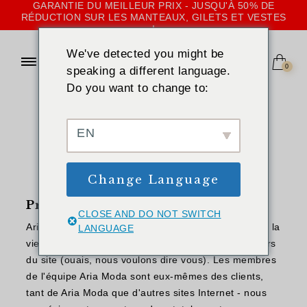
GARANTIE DU MEILLEUR PRIX - JUSQU'À 50% DE
RÉDUCTION SUR LES MANTEAUX, GILETS ET VESTES
!
We've detected you might be
0
speaking a different language.
Do you want to change to:
ACCUEIL
»
POLITIQUE DE CONFIDENTIALITÉ
Politique de
EN
confidentialité
Change Language
Protéger votre vie privée
CLOSE AND DO NOT SWITCH
Aria Moda, nous sommes 100% engagés à protéger la
LANGUAGE
vie privée et la sécurité de nos clients et des visiteurs
du site (ouais, nous voulons dire vous). Les membres
de l'équipe Aria Moda sont eux-mêmes des clients,
tant de Aria Moda que d'autres sites Internet - nous