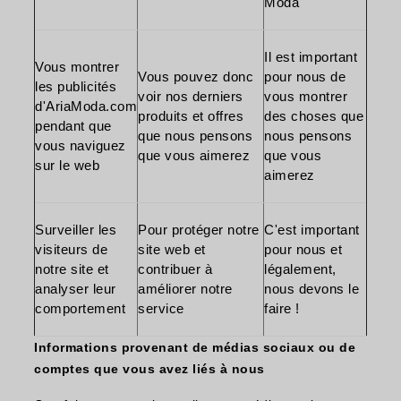
Moda
Il est important
Vous montrer
Vous pouvez donc
pour nous de
les publicités
voir nos derniers
vous montrer
d'AriaModa.com
produits et offres
des choses que
pendant que
que nous pensons
nous pensons
vous naviguez
que vous aimerez
que vous
sur le web
aimerez
Surveiller les
Pour protéger notre
C'est important
visiteurs de
site web et
pour nous et
notre site et
contribuer à
légalement,
analyser leur
améliorer notre
nous devons le
comportement
service
faire !
Informations provenant de médias sociaux ou de
comptes que vous avez liés à nous