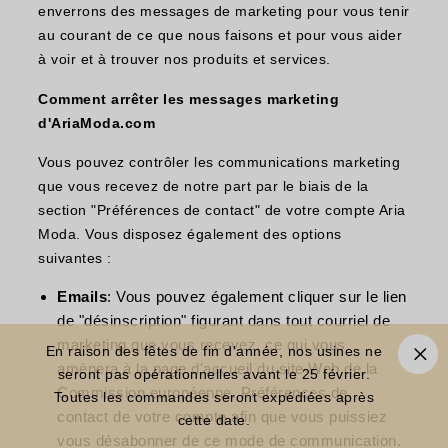
enverrons des messages de marketing pour vous tenir
au courant de ce que nous faisons et pour vous aider
à voir et à trouver nos produits et services.
Comment arrêter les messages marketing
d'AriaModa.com
Vous pouvez contrôler les communications marketing
que vous recevez de notre part par le biais de la
section "Préférences de contact" de votre compte Aria
Moda. Vous disposez également des options
suivantes :
Emails
: Vous pouvez également cliquer sur le lien
de "désinscription" figurant dans tout courriel de
marketing que vous recevez, ce qui vous
En raison des fêtes de fin d'année, nos usines ne
amènera à la page d'accueil du site Web de la
seront pas opérationnelles avant le 25 février.
Commission européenne.
Préférences de
Toutes les commandes seront expédiées après
contact
de votre compte afin que vous puissiez
cette date.
vous désabonner de ce mode de communication.