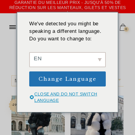
GARANTIE DU MEILLEUR PRIX - JUSQU'À 50% DE
RÉDUCTION SUR LES MANTEAUX, GILETS ET VESTES
!
We've detected you might be
0
speaking a different language.
Do you want to change to:
ACCUEIL
»
BLANC PUR
Blanc pur
EN
Change Language
FILTRE
TRI PAR DÉFAUT
CLOSE AND DO NOT SWITCH
LANGUAGE
-29%
-33%