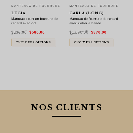
MANTEAUX DE FOURRURE
MANTEAUX DE FOURRURE
LUCIA
CARLA (LONG)
Manteau court en fourrure de
Manteau de fourrure de renard
renard avec col
avec collier à bande
Le
Le
Le
Le
$
830.00
$
580.00
$
1,070.00
$
870.00
prix
prix
prix
prix
initial
actuel
initial
actuel
était :
est :
était :
est :
$830.00.
$580.00.
$1,070.00.
$870.00.
CHOIX DES OPTIONS
CHOIX DES OPTIONS
NOS CLIENTS