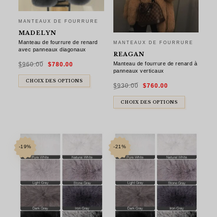
MANTEAUX DE FOURRURE
MADELYN
Manteau de fourrure de renard
MANTEAUX DE FOURRURE
avec panneaux diagonaux
REAGAN
Le
Le
Manteau de fourrure de renard à
$
960.00
$
780.00
prix
prix
initial
actuel
panneaux verticaux
était :
est :
$960.00.
$780.00.
Le
Le
CHOIX DES OPTIONS
$
930.00
$
760.00
prix
prix
initial
actuel
était :
est :
$930.00.
$760.00.
CHOIX DES OPTIONS
-19%
-21%