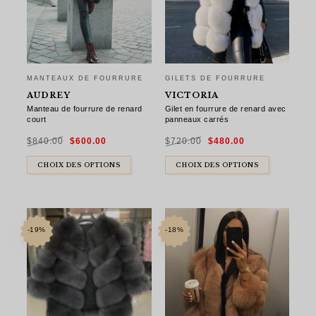
MANTEAUX DE FOURRURE
GILETS DE FOURRURE
AUDREY
VICTORIA
Manteau de fourrure de renard
Gilet en fourrure de renard avec
court
panneaux carrés
Le
Le
Le
Le
$
840.00
$
600.00
$
720.00
$
480.00
prix
prix
prix
prix
initial
actuel
initial
actuel
était :
est :
était :
est :
$840.00.
$600.00.
$720.00.
$480.00.
CHOIX DES OPTIONS
CHOIX DES OPTIONS
-19%
-18%