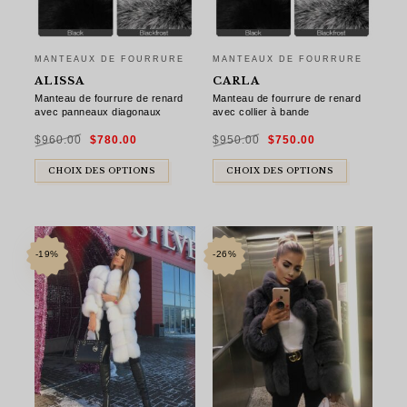
MANTEAUX DE FOURRURE
MANTEAUX DE FOURRURE
ALISSA
CARLA
Manteau de fourrure de renard
Manteau de fourrure de renard
avec panneaux diagonaux
avec collier à bande
Le
Le
Le
Le
$
960.00
$
780.00
$
950.00
$
750.00
prix
prix
prix
prix
initial
actuel
initial
actuel
était :
est :
était :
est :
$960.00.
$780.00.
$950.00.
$750.00.
CHOIX DES OPTIONS
CHOIX DES OPTIONS
-19%
-26%