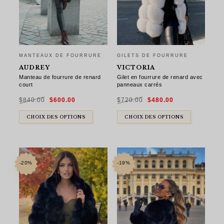
MANTEAUX DE FOURRURE
GILETS DE FOURRURE
AUDREY
VICTORIA
Manteau de fourrure de renard
Gilet en fourrure de renard avec
court
panneaux carrés
Le
Le
Le
Le
$
840.00
$
600.00
$
720.00
$
480.00
prix
prix
prix
prix
initial
actuel
initial
actuel
était :
est :
était :
est :
$840.00.
$600.00.
$720.00.
$480.00.
CHOIX DES OPTIONS
CHOIX DES OPTIONS
-20%
-19%