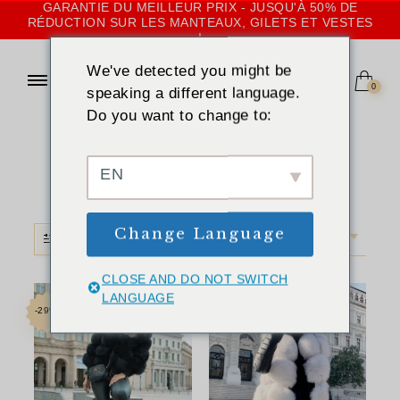
GARANTIE DU MEILLEUR PRIX - JUSQU'À 50% DE
RÉDUCTION SUR LES MANTEAUX, GILETS ET VESTES
!
We've detected you might be
0
speaking a different language.
Do you want to change to:
ACCUEIL
»
ROUGE
Rouge
EN
Change Language
FILTRE
TRI PAR DÉFAUT
CLOSE AND DO NOT SWITCH
LANGUAGE
-29%
-33%