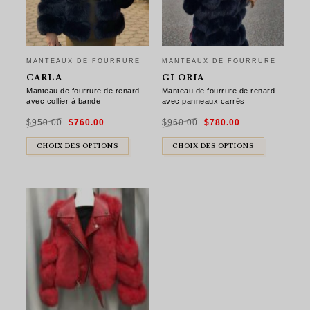
MANTEAUX DE FOURRURE
MANTEAUX DE FOURRURE
CARLA
GLORIA
Manteau de fourrure de renard
Manteau de fourrure de renard
avec collier à bande
avec panneaux carrés
Le
Le
Le
Le
$
950.00
$
760.00
$
960.00
$
780.00
prix
prix
prix
prix
initial
actuel
initial
actuel
était :
est :
était :
est :
$950.00.
$760.00.
$960.00.
$780.00.
CHOIX DES OPTIONS
CHOIX DES OPTIONS