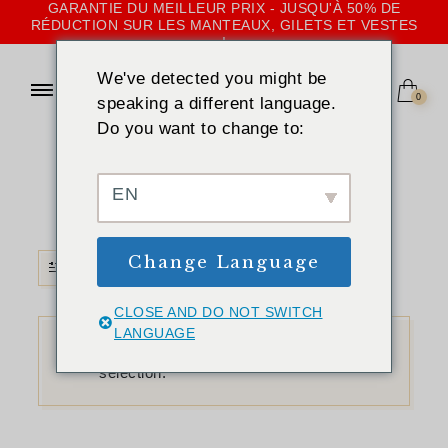
GARANTIE DU MEILLEUR PRIX - JUSQU'À 50% DE
RÉDUCTION SUR LES MANTEAUX, GILETS ET VESTES
!
We've detected you might be
0
speaking a different language.
Do you want to change to:
ACCUEIL
»
SABLE (COULEUR)
Sable (couleur)
EN
Change Language
FILTRE
CLOSE AND DO NOT SWITCH
LANGUAGE
Aucun produit ne correspond à votre
sélection.