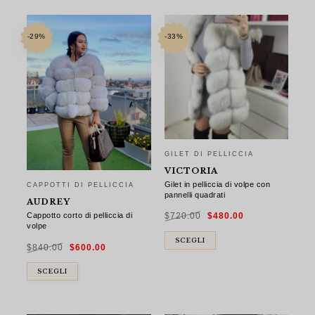
-29%
-33%
GILET DI PELLICCIA
VICTORIA
Gilet in pelliccia di volpe con
CAPPOTTI DI PELLICCIA
pannelli quadrati
AUDREY
Il
Il
Cappotto corto di pelliccia di
$
720.00
$
480.00
prezzo
prezzo
originale
attuale
volpe
era:
è:
$720.00.
$480.00.
Il
Il
SCEGLI
$
840.00
$
600.00
prezzo
prezzo
originale
attuale
era:
è:
$840.00.
$600.00.
SCEGLI