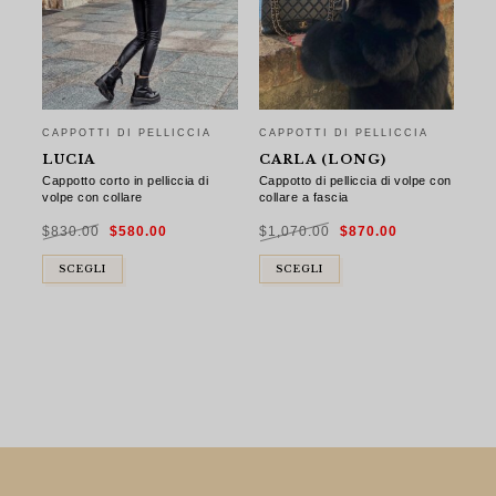
CAPPOTTI DI PELLICCIA
CAPPOTTI DI PELLICCIA
LUCIA
CARLA (LONG)
Cappotto corto in pelliccia di
Cappotto di pelliccia di volpe con
volpe con collare
collare a fascia
Il
Il
Il
Il
$
830.00
$
580.00
$
1,070.00
$
870.00
prezzo
prezzo
prezzo
prezzo
originale
attuale
originale
attuale
era:
è:
era:
è:
$830.00.
$580.00.
$1,070.00.
$870.00.
SCEGLI
SCEGLI