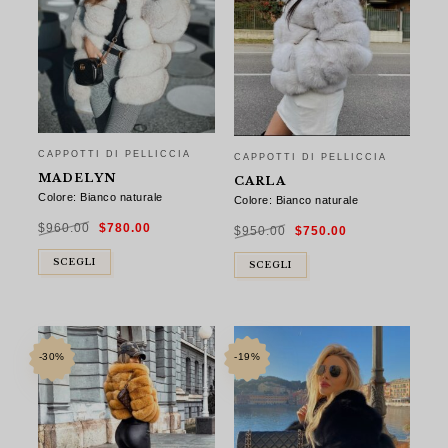
CAPPOTTI DI PELLICCIA
CAPPOTTI DI PELLICCIA
MADELYN
CARLA
Colore: Bianco naturale
Colore: Bianco naturale
Il
Il
Il
Il
$
960.00
$
780.00
prezzo
prezzo
$
950.00
$
750.00
prezzo
prezzo
originale
attuale
originale
attuale
era:
è:
era:
è:
$960.00.
$780.00.
$950.00.
$750.00.
SCEGLI
SCEGLI
-30%
-19%