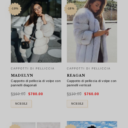
-19%
-18%
CAPPOTTI DI PELLICCIA
CAPPOTTI DI PELLICCIA
MADELYN
REAGAN
Cappotto di pelliccia di volpe con
Cappotto di pelliccia di volpe con
pannelli diagonali
pannelli verticali
Il
Il
Il
Il
$
960.00
$
780.00
$
930.00
$
760.00
prezzo
prezzo
prezzo
prezzo
originale
attuale
originale
attuale
era:
è:
era:
è:
$960.00.
$780.00.
$930.00.
$760.00.
SCEGLI
SCEGLI