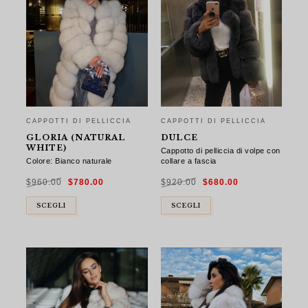
CAPPOTTI DI PELLICCIA
CAPPOTTI DI PELLICCIA
GLORIA (NATURAL
DULCE
WHITE)
Cappotto di pelliccia di volpe con
Colore: Bianco naturale
collare a fascia
Il
Il
Il
Il
$
960.00
$
780.00
$
920.00
$
680.00
prezzo
prezzo
prezzo
prezzo
originale
attuale
originale
attuale
era:
è:
era:
è:
$960.00.
$780.00.
$920.00.
$680.00.
SCEGLI
SCEGLI