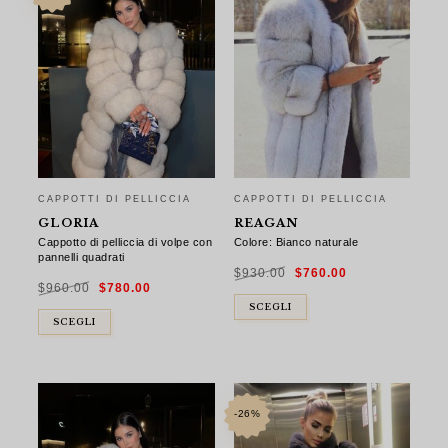
CAPPOTTI DI PELLICCIA
CAPPOTTI DI PELLICCIA
GLORIA
REAGAN
Cappotto di pelliccia di volpe con
Colore: Bianco naturale
pannelli quadrati
Il
Il
$
930.00
$
760.00
prezzo
prezzo
Il
Il
originale
attuale
$
960.00
$
780.00
prezzo
prezzo
era:
è:
originale
attuale
$930.00.
$760.00.
era:
è:
SCEGLI
$960.00.
$780.00.
SCEGLI
-26%