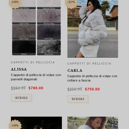
-19%
-21%
CAPPOTTI DI PELLICCIA
CAPPOTTI DI PELLICCIA
ALISSA
CARLA
Cappotto di pelliccia di volpe con
Cappotto di pelliccia di volpe con
pannelli diagonali
collare a fascia
Il
Il
Il
Il
$
960.00
$
780.00
prezzo
prezzo
$
950.00
$
750.00
prezzo
prezzo
originale
attuale
originale
attuale
era:
è:
era:
è:
$960.00.
$780.00.
$950.00.
$750.00.
SCEGLI
SCEGLI
-19%