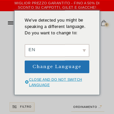
MIGLIOR PREZZO GARANTITO - FINO A 50% DI
SCONTO SU CAPPOTTI, GILET E GIACCHE!
We've detected you might be
0
speaking a different language.
Do you want to change to:
CASA
»
BIANCO NATURALE
Cappotti, gilet e
EN
giacche in
Change Language
pelliccia bianca
naturale per le
CLOSE AND DO NOT SWITCH
LANGUAGE
donne
FILTRO
ORDINAMENTO PREDEFINITO