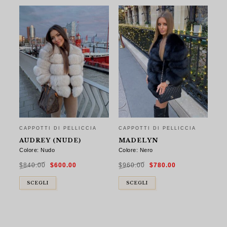
CAPPOTTI DI PELLICCIA
CAPPOTTI DI PELLICCIA
AUDREY (NUDE)
MADELYN
Colore: Nudo
Colore: Nero
Il
Il
Il
Il
$
840.00
$
600.00
$
960.00
$
780.00
prezzo
prezzo
prezzo
prezzo
originale
attuale
originale
attuale
era:
è:
era:
è:
$840.00.
$600.00.
$960.00.
$780.00.
SCEGLI
SCEGLI