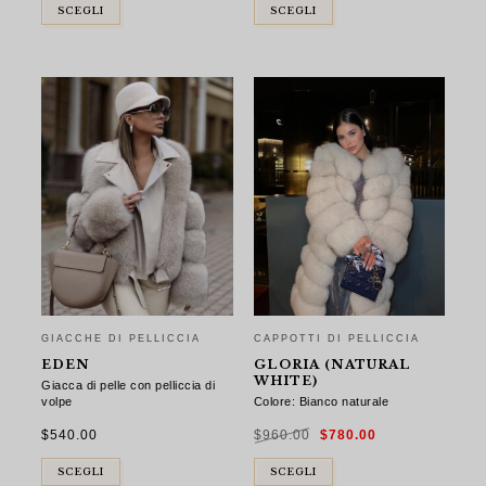
$940.00.
$770.00.
$950.00.
$760.00.
SCEGLI
SCEGLI
GIACCHE DI PELLICCIA
CAPPOTTI DI PELLICCIA
EDEN
GLORIA (NATURAL
WHITE)
Giacca di pelle con pelliccia di
volpe
Colore: Bianco naturale
Il
Il
$
540.00
$
960.00
$
780.00
prezzo
prezzo
originale
attuale
era:
è:
$960.00.
$780.00.
SCEGLI
SCEGLI