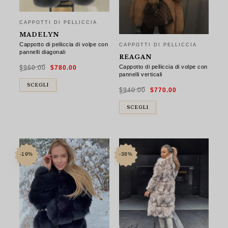
CAPPOTTI DI PELLICCIA
MADELYN
Cappotto di pelliccia di volpe con
CAPPOTTI DI PELLICCIA
pannelli diagonali
REAGAN
Il
Il
Cappotto di pelliccia di volpe con
$
960.00
$
780.00
prezzo
prezzo
originale
attuale
pannelli verticali
era:
è:
$960.00.
$780.00.
Il
Il
SCEGLI
$
940.00
$
770.00
prezzo
prezzo
originale
attuale
era:
è:
$940.00.
$770.00.
SCEGLI
-19%
-38%