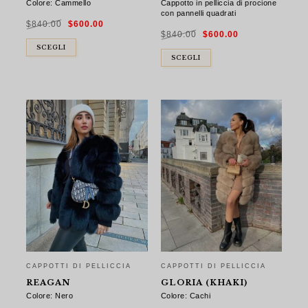
Colore: Cammello
Cappotto in pelliccia di procione
con pannelli quadrati
Il
Il
$
840.00
$
600.00
prezzo
prezzo
Il
Il
originale
attuale
$
840.00
$
600.00
prezzo
prezzo
era:
è:
originale
attuale
$840.00.
$600.00.
SCEGLI
era:
è:
$840.00.
$600.00.
SCEGLI
CAPPOTTI DI PELLICCIA
CAPPOTTI DI PELLICCIA
REAGAN
GLORIA (KHAKI)
Colore: Nero
Colore: Cachi