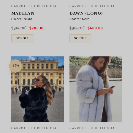
CAPPOTTI DI PELLICCIA
CAPPOTTI DI PELLICCIA
MADELYN
DAWN (LONG)
Colore: Nudo
Colore: Nero
Il
Il
Il
Il
$
960.00
$
780.00
$
960.00
$
600.00
prezzo
prezzo
prezzo
prezzo
originale
attuale
originale
attuale
era:
è:
era:
è:
$960.00.
$780.00.
$960.00.
$600.00.
SCEGLI
SCEGLI
-19%
CAPPOTTI DI PELLICCIA
CAPPOTTI DI PELLICCIA