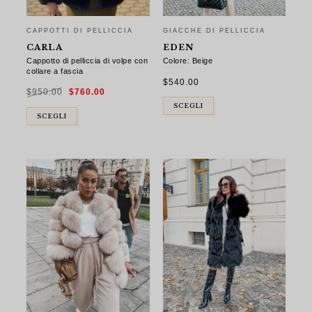
CAPPOTTI DI PELLICCIA
GIACCHE DI PELLICCIA
CARLA
EDEN
Cappotto di pelliccia di volpe con
Colore: Beige
collare a fascia
$
540.00
Il
Il
$
950.00
$
760.00
prezzo
prezzo
originale
attuale
era:
è:
SCEGLI
$950.00.
$760.00.
SCEGLI