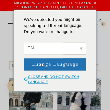
MIGLIOR PREZZO GARANTITO - FINO A 50% DI
SCONTO SU CAPPOTTI, GILET E GIACCHE!
We've detected you might be
0
speaking a different language.
Do you want to change to:
CASA
»
XS
XS
EN
Change Language
FILTRO
ORDINAMENTO PREDEFINITO
CLOSE AND DO NOT SWITCH
LANGUAGE
-29%
-33%