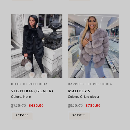
GILET DI PELLICCIA
CAPPOTTI DI PELLICCIA
VICTORIA (BLACK)
MADELYN
Colore: Nero
Colore: Grigio pietra
Il
Il
Il
Il
$
720.00
$
480.00
$
960.00
$
780.00
prezzo
prezzo
prezzo
prezzo
originale
attuale
originale
attuale
era:
è:
era:
è:
$720.00.
$480.00.
$960.00.
$780.00.
SCEGLI
SCEGLI