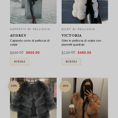
CAPPOTTI DI PELLICCIA
GILET DI PELLICCIA
AUDREY
VICTORIA
Cappotto corto di pelliccia di
Gilet in pelliccia di volpe con
volpe
pannelli quadrati
Il
Il
Il
Il
$
840.00
$
600.00
$
720.00
$
480.00
prezzo
prezzo
prezzo
prezzo
originale
attuale
originale
attuale
era:
è:
era:
è:
$840.00.
$600.00.
$720.00.
$480.00.
SCEGLI
SCEGLI
-19%
-18%