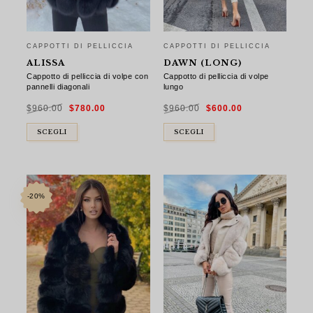
CAPPOTTI DI PELLICCIA
CAPPOTTI DI PELLICCIA
ALISSA
DAWN (LONG)
Cappotto di pelliccia di volpe con
Cappotto di pelliccia di volpe
pannelli diagonali
lungo
Il
Il
Il
Il
$
960.00
$
780.00
$
960.00
$
600.00
prezzo
prezzo
prezzo
prezzo
originale
attuale
originale
attuale
era:
è:
era:
è:
$960.00.
$780.00.
$960.00.
$600.00.
SCEGLI
SCEGLI
-20%