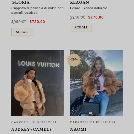
GLORIA
REAGAN
Cappotto di pelliccia di volpe con
Colore: Bianco naturale
pannelli quadrati
Il
Il
$
940.00
$
770.00
prezzo
prezzo
Il
Il
originale
attuale
$
960.00
$
780.00
prezzo
prezzo
era:
è:
originale
attuale
$940.00.
$770.00.
era:
è:
SCEGLI
$960.00.
$780.00.
SCEGLI
-29%
CAPPOTTI DI PELLICCIA
CAPPOTTI DI PELLICCIA
AUDREY (CAMEL)
NAOMI