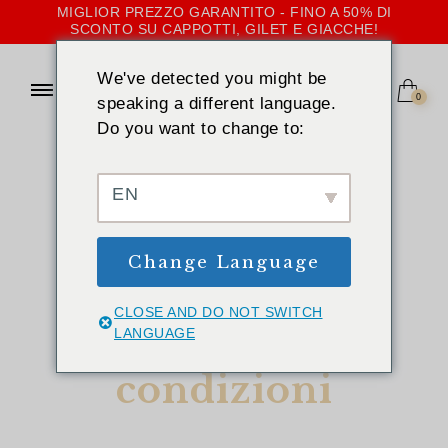
MIGLIOR PREZZO GARANTITO - FINO A 50% DI
SCONTO SU CAPPOTTI, GILET E GIACCHE!
We've detected you might be
0
speaking a different language.
Do you want to change to:
EN
Change Language
CASA
CLOSE AND DO NOT SWITCH
»
TERMINI E CONDIZIONI
LANGUAGE
Termini e
condizioni