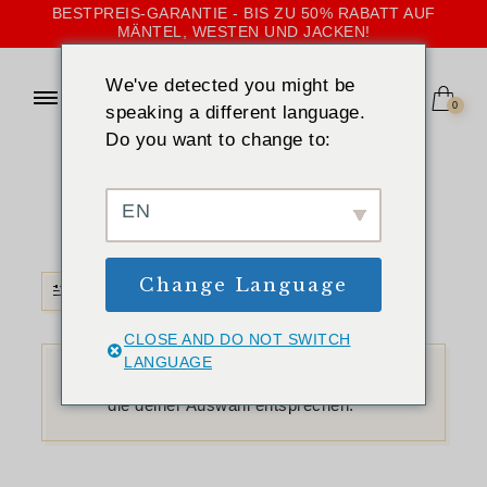
BESTPREIS-GARANTIE - BIS ZU 50% RABATT AUF
MÄNTEL, WESTEN UND JACKEN!
We've detected you might be
0
speaking a different language.
Do you want to change to:
STARTSEITE
»
FARBENFROH
Farbenfroh
EN
Change Language
FILTER
CLOSE AND DO NOT SWITCH
LANGUAGE
Es wurden keine Produkte gefunden,
die deiner Auswahl entsprechen.