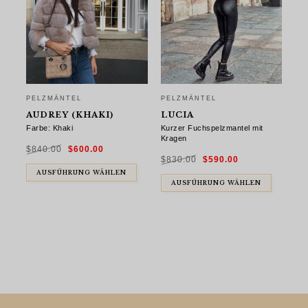
PELZMÄNTEL
PELZMÄNTEL
AUDREY (KHAKI)
LUCIA
Farbe: Khaki
Kurzer Fuchspelzmantel mit
Kragen
Ursprünglicher
Aktueller
$
840.00
$
600.00
Preis
Preis
Ursprünglicher
Aktueller
war:
ist:
$
830.00
$
590.00
Preis
Preis
$840.00
$600.00.
war:
ist:
AUSFÜHRUNG WÄHLEN
$830.00
$590.00.
AUSFÜHRUNG WÄHLEN