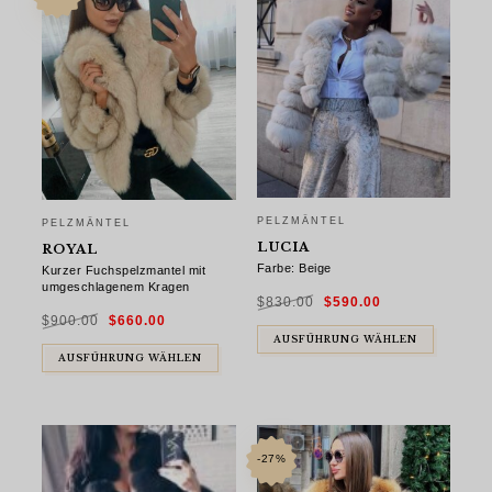
PELZMÄNTEL
PELZMÄNTEL
LUCIA
ROYAL
Farbe: Beige
Kurzer Fuchspelzmantel mit
umgeschlagenem Kragen
Ursprünglicher
Aktueller
$
830.00
$
590.00
Preis
Preis
Ursprünglicher
Aktueller
war:
ist:
$
900.00
$
660.00
Preis
Preis
$830.00
$590.00.
war:
ist:
AUSFÜHRUNG WÄHLEN
$900.00
$660.00.
AUSFÜHRUNG WÄHLEN
-27%