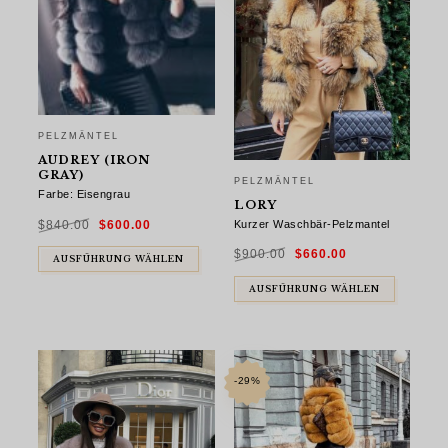
PELZMÄNTEL
AUDREY (IRON
GRAY)
PELZMÄNTEL
Farbe: Eisengrau
LORY
Ursprünglicher
Aktueller
Kurzer Waschbär-Pelzmantel
$
840.00
$
600.00
Preis
Preis
war:
ist:
Ursprünglicher
Aktueller
$840.00
$600.00.
$
900.00
$
660.00
Preis
Preis
AUSFÜHRUNG WÄHLEN
war:
ist:
$900.00
$660.00.
AUSFÜHRUNG WÄHLEN
-29%