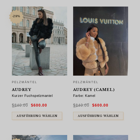
-29%
PELZMÄNTEL
PELZMÄNTEL
AUDREY
AUDREY (CAMEL)
Kurzer Fuchspelzmantel
Farbe: Kamel
Ursprünglicher
Aktueller
Ursprünglicher
Aktueller
$
840.00
$
600.00
$
840.00
$
600.00
Preis
Preis
Preis
Preis
war:
ist:
war:
ist:
$840.00
$600.00.
$840.00
$600.00.
AUSFÜHRUNG WÄHLEN
AUSFÜHRUNG WÄHLEN