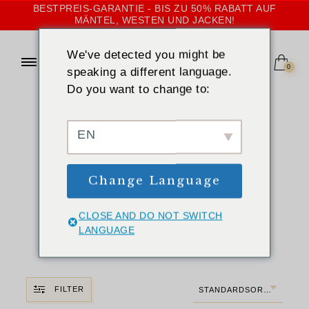
BESTPREIS-GARANTIE - BIS ZU 50% RABATT AUF
MÄNTEL, WESTEN UND JACKEN!
We've detected you might be
0
speaking a different language.
Do you want to change to:
STARTSEITE
»
KURZ
Kurze
EN
Pelzmäntel, -
Change Language
westen und -
jacken für
CLOSE AND DO NOT SWITCH
LANGUAGE
Frauen
FILTER
STANDARDSORTIERUNG