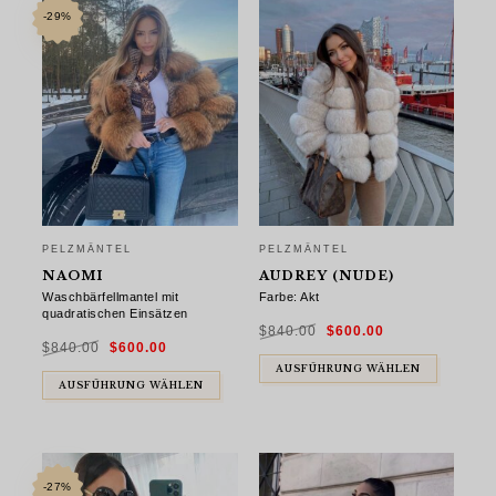
-29%
PELZMÄNTEL
PELZMÄNTEL
NAOMI
AUDREY (NUDE)
Waschbärfellmantel mit
Farbe: Akt
quadratischen Einsätzen
Ursprünglicher
Aktueller
$
840.00
$
600.00
Preis
Preis
Ursprünglicher
Aktueller
war:
ist:
$
840.00
$
600.00
Preis
Preis
$840.00
$600.00.
war:
ist:
$840.00
$600.00.
AUSFÜHRUNG WÄHLEN
AUSFÜHRUNG WÄHLEN
-27%