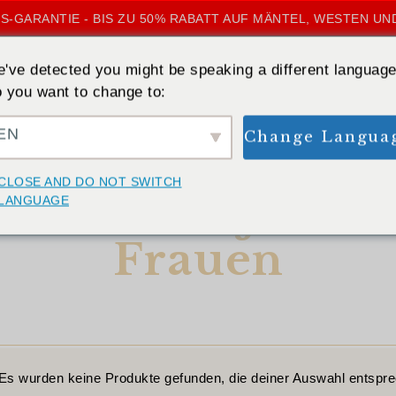
S-GARANTIE - BIS ZU 50% RABATT AUF MÄNTEL, WESTEN UN
've detected you might be speaking a different language
 you want to change to:
EN
Change Langua
STARTSEITE
»
MIT KAPUZE
CLOSE AND DO NOT SWITCH
esten und -jacken
LANGUAGE
Frauen
Es wurden keine Produkte gefunden, die deiner Auswahl entspr