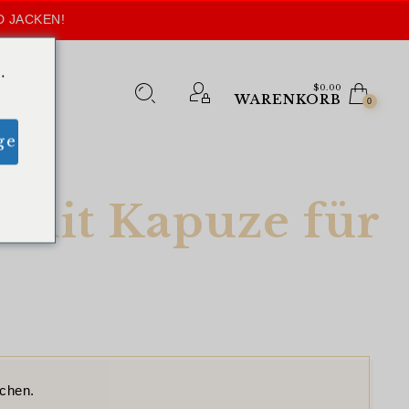
D JACKEN!
.
$
0.00
WARENKORB
0
ge
 mit Kapuze für
echen.