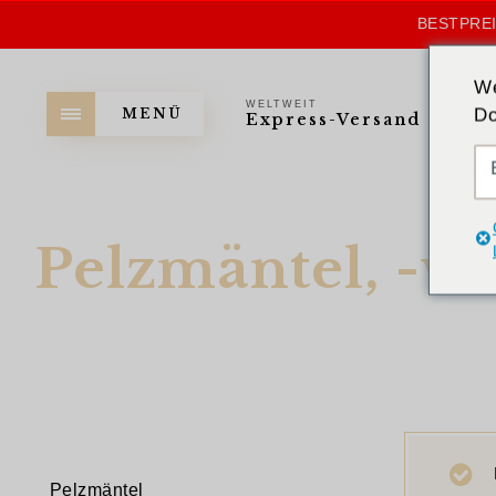
BESTPREI
We
WELTWEIT
Do
MENÜ
Express-Versand
Pelzmäntel, -w
Pelzmäntel