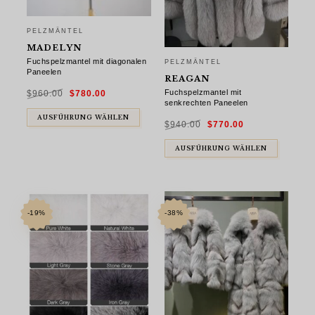
PELZMÄNTEL
MADELYN
Fuchspelzmantel mit diagonalen
PELZMÄNTEL
Paneelen
REAGAN
Ursprünglicher
Aktueller
Fuchspelzmantel mit
$
960.00
$
780.00
Preis
Preis
war:
ist:
senkrechten Paneelen
$960.00
$780.00.
Ursprünglicher
Aktueller
AUSFÜHRUNG WÄHLEN
$
940.00
$
770.00
Preis
Preis
war:
ist:
$940.00
$770.00.
AUSFÜHRUNG WÄHLEN
-19%
-38%