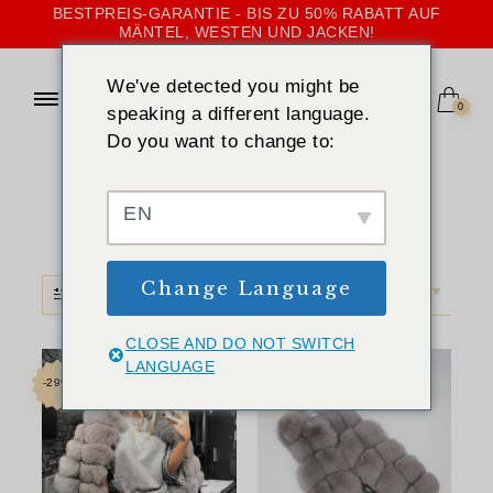
BESTPREIS-GARANTIE - BIS ZU 50% RABATT AUF
MÄNTEL, WESTEN UND JACKEN!
We've detected you might be
0
speaking a different language.
Do you want to change to:
STARTSEITE
»
HELLGRAU
Hellgrau
EN
Change Language
FILTER
STANDARDSORTIERUNG
CLOSE AND DO NOT SWITCH
LANGUAGE
-29%
-33%