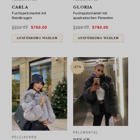
CARLA
GLORIA
Fuchspelzmantel mit
Fuchspelzmantel mit
Bandkragen
quadratischen Paneelen
Ursprünglicher
Aktueller
Ursprünglicher
Aktueller
$
950.00
$
760.00
$
960.00
$
780.00
Preis
Preis
Preis
Preis
war:
ist:
war:
ist:
$950.00
$760.00.
$960.00
$780.00.
AUSFÜHRUNG WÄHLEN
AUSFÜHRUNG WÄHLEN
-27%
PELZMÄNTEL
PELZJACKEN