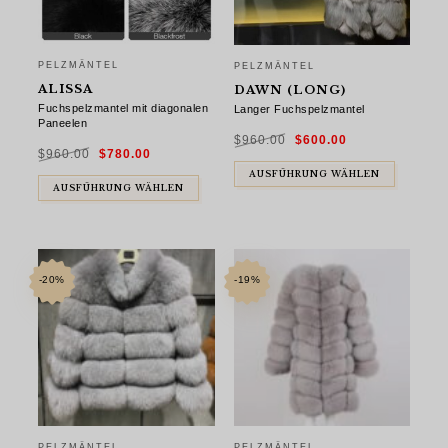
PELZMÄNTEL
PELZMÄNTEL
ALISSA
DAWN (LONG)
Fuchspelzmantel mit diagonalen
Langer Fuchspelzmantel
Paneelen
Ursprünglicher
Aktueller
$
960.00
$
600.00
Preis
Preis
Ursprünglicher
Aktueller
war:
ist:
$
960.00
$
780.00
Preis
Preis
$960.00
$600.00.
war:
ist:
$960.00
$780.00.
AUSFÜHRUNG WÄHLEN
AUSFÜHRUNG WÄHLEN
-20%
-19%
PELZMÄNTEL
PELZMÄNTEL