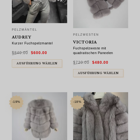
PELZMÄNTEL
PELZWESTEN
AUDREY
VICTORIA
Kurzer Fuchspelzmantel
Fuchspelzweste mit
Ursprünglicher
Aktueller
$
840.00
$
600.00
quadratischen Paneelen
Preis
Preis
war:
ist:
$840.00
$600.00.
Ursprünglicher
Aktueller
$
720.00
$
480.00
Preis
Preis
AUSFÜHRUNG WÄHLEN
war:
ist:
$720.00
$480.00.
AUSFÜHRUNG WÄHLEN
-19%
-18%