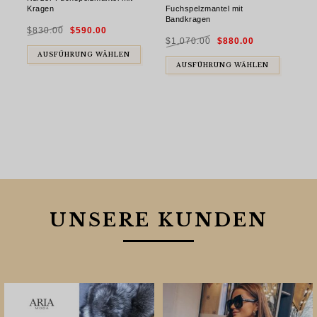
Fuchspelzmantel mit
Kragen
Bandkragen
Ursprünglicher
Aktueller
$
830.00
$
590.00
Preis
Preis
Ursprünglicher
Aktueller
war:
ist:
$
1,070.00
$
880.00
Preis
Preis
$830.00
$590.00.
war:
ist:
$1,070.00
$880.00.
AUSFÜHRUNG WÄHLEN
AUSFÜHRUNG WÄHLEN
UNSERE KUNDEN