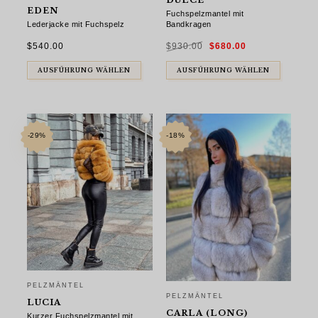
DULCE
EDEN
Fuchspelzmantel mit
Lederjacke mit Fuchspelz
Bandkragen
Ursprünglicher
Aktueller
$
540.00
$
930.00
$
680.00
Preis
Preis
war:
ist:
$930.00
$680.00.
AUSFÜHRUNG WÄHLEN
AUSFÜHRUNG WÄHLEN
-29%
-18%
PELZMÄNTEL
PELZMÄNTEL
LUCIA
CARLA (LONG)
Kurzer Fuchspelzmantel mit