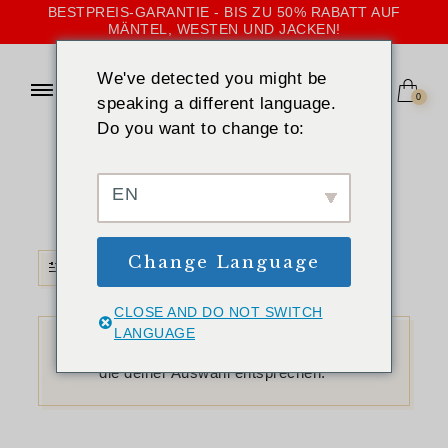
BESTPREIS-GARANTIE - BIS ZU 50% RABATT AUF
MÄNTEL, WESTEN UND JACKEN!
We've detected you might be
0
speaking a different language.
Do you want to change to:
STARTSEITE
»
LEDER
Leder
EN
Change Language
FILTER
CLOSE AND DO NOT SWITCH
LANGUAGE
Es wurden keine Produkte gefunden,
die deiner Auswahl entsprechen.