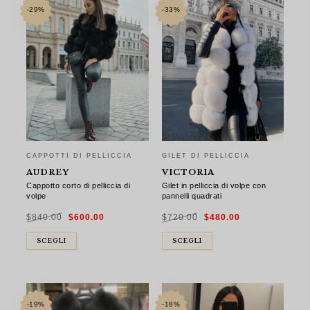
-29%
-33%
CAPPOTTI DI PELLICCIA
GILET DI PELLICCIA
AUDREY
VICTORIA
Cappotto corto di pelliccia di
Gilet in pelliccia di volpe con
volpe
pannelli quadrati
Il
Il
Il
Il
$
840.00
$
600.00
$
720.00
$
480.00
prezzo
prezzo
prezzo
prezzo
originale
attuale
originale
attuale
era:
è:
era:
è:
$840.00.
$600.00.
$720.00.
$480.00.
SCEGLI
SCEGLI
-19%
-18%