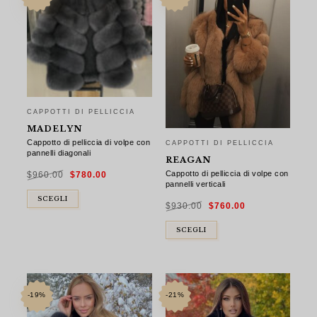
CAPPOTTI DI PELLICCIA
MADELYN
Cappotto di pelliccia di volpe con
CAPPOTTI DI PELLICCIA
pannelli diagonali
REAGAN
Il
Il
Cappotto di pelliccia di volpe con
$
960.00
$
780.00
prezzo
prezzo
originale
attuale
pannelli verticali
era:
è:
$960.00.
$780.00.
Il
Il
SCEGLI
$
930.00
$
760.00
prezzo
prezzo
originale
attuale
era:
è:
$930.00.
$760.00.
SCEGLI
-19%
-21%