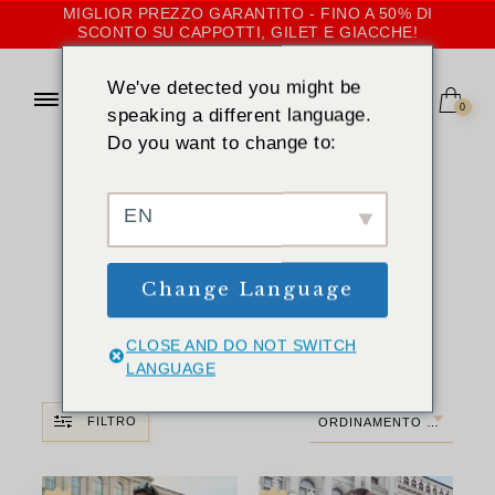
MIGLIOR PREZZO GARANTITO - FINO A 50% DI
SCONTO SU CAPPOTTI, GILET E GIACCHE!
We've detected you might be
0
speaking a different language.
Do you want to change to:
CASA
»
SOFFICE
Cappotti, gilet e
EN
giacche di
Change Language
pelliccia soffice
per le donne
CLOSE AND DO NOT SWITCH
LANGUAGE
FILTRO
ORDINAMENTO PREDEFINITO