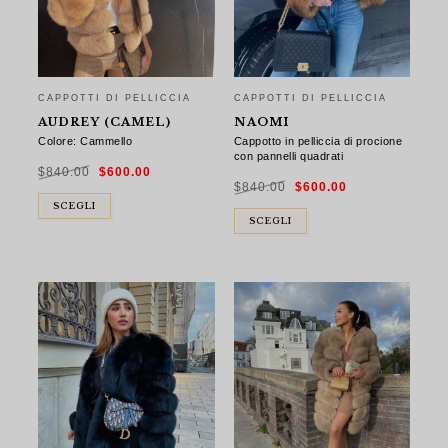
CAPPOTTI DI PELLICCIA
CAPPOTTI DI PELLICCIA
AUDREY (CAMEL)
NAOMI
Colore: Cammello
Cappotto in pelliccia di procione
con pannelli quadrati
Il
Il
$
840.00
$
600.00
prezzo
prezzo
Il
Il
originale
attuale
$
840.00
$
600.00
prezzo
prezzo
era:
è:
originale
attuale
$840.00.
$600.00.
SCEGLI
era:
è:
$840.00.
$600.00.
SCEGLI