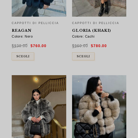
CAPPOTTI DI PELLICCIA
CAPPOTTI DI PELLICCIA
REAGAN
GLORIA (KHAKI)
Colore: Nero
Colore: Cachi
Il
Il
Il
Il
$
930.00
$
760.00
$
960.00
$
780.00
prezzo
prezzo
prezzo
prezzo
originale
attuale
originale
attuale
era:
è:
era:
è:
$930.00.
$760.00.
$960.00.
$780.00.
SCEGLI
SCEGLI