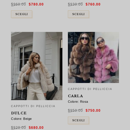
Il
Il
Il
Il
$
960.00
$
780.00
$
930.00
$
760.00
prezzo
prezzo
prezzo
prezzo
originale
attuale
originale
attuale
era:
è:
era:
è:
$960.00.
$780.00.
$930.00.
$760.00.
SCEGLI
SCEGLI
CAPPOTTI DI PELLICCIA
CARLA
Colore: Rosa
CAPPOTTI DI PELLICCIA
Il
Il
$
950.00
$
750.00
prezzo
prezzo
DULCE
originale
attuale
era:
è:
Colore: Beige
$950.00.
$750.00.
SCEGLI
Il
Il
$
920.00
$
680.00
prezzo
prezzo