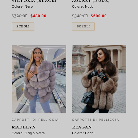
VICTORIA (BLACK)
AUDREY (NUDE)
Colore: Nero
Colore: Nudo
Il
Il
Il
Il
$
720.00
$
480.00
$
840.00
$
600.00
prezzo
prezzo
prezzo
prezzo
originale
attuale
originale
attuale
era:
è:
era:
è:
$720.00.
$480.00.
$840.00.
$600.00.
SCEGLI
SCEGLI
CAPPOTTI DI PELLICCIA
CAPPOTTI DI PELLICCIA
MADELYN
REAGAN
Colore: Grigio pietra
Colore: Cachi