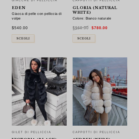
GIACCHE DI PELLICCIA
CAPPOTTI DI PELLICCIA
EDEN
GLORIA (NATURAL
WHITE)
Giacca di pelle con pelliccia di
volpe
Colore: Bianco naturale
Il
Il
$
540.00
$
960.00
$
780.00
prezzo
prezzo
originale
attuale
era:
è:
$960.00.
$780.00.
SCEGLI
SCEGLI
GILET DI PELLICCIA
CAPPOTTI DI PELLICCIA