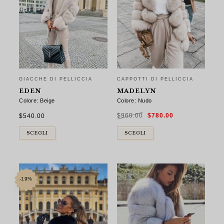
GIACCHE DI PELLICCIA
CAPPOTTI DI PELLICCIA
EDEN
MADELYN
Colore: Beige
Colore: Nudo
Il
Il
$
540.00
$
960.00
$
780.00
prezzo
prezzo
originale
attuale
era:
è:
$960.00.
$780.00.
SCEGLI
SCEGLI
-19%