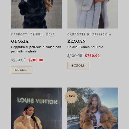
CAPPOTTI DI PELLICCIA
CAPPOTTI DI PELLICCIA
GLORIA
REAGAN
Cappotto di pelliccia di volpe con
Colore: Bianco naturale
pannelli quadrati
Il
Il
$
930.00
$
760.00
prezzo
prezzo
Il
Il
originale
attuale
$
960.00
$
780.00
prezzo
prezzo
era:
è:
originale
attuale
$930.00.
$760.00.
era:
è:
SCEGLI
$960.00.
$780.00.
SCEGLI
-29%