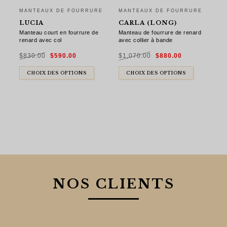
MANTEAUX DE FOURRURE
MANTEAUX DE FOURRURE
LUCIA
CARLA (LONG)
Manteau court en fourrure de
Manteau de fourrure de renard
renard avec col
avec collier à bande
Le
Le
Le
Le
$
830.00
$
590.00
$
1,070.00
$
880.00
prix
prix
prix
prix
initial
actuel
initial
actuel
était :
est :
était :
est :
$830.00.
$590.00.
$1,070.00.
$880.00.
CHOIX DES OPTIONS
CHOIX DES OPTIONS
NOS CLIENTS