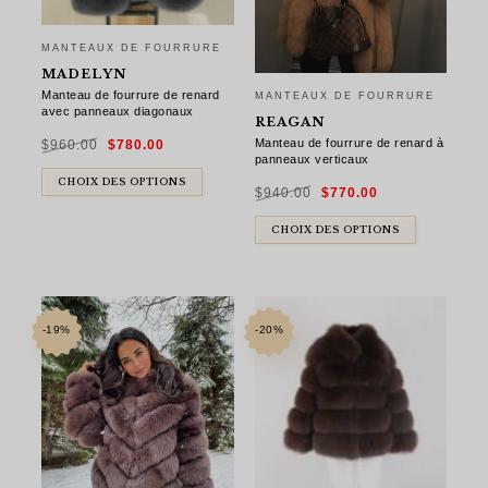
MANTEAUX DE FOURRURE
MADELYN
Manteau de fourrure de renard
MANTEAUX DE FOURRURE
avec panneaux diagonaux
REAGAN
Le
Le
Manteau de fourrure de renard à
$
960.00
$
780.00
prix
prix
initial
actuel
panneaux verticaux
était :
est :
$960.00.
$780.00.
Le
Le
CHOIX DES OPTIONS
$
940.00
$
770.00
prix
prix
initial
actuel
était :
est :
$940.00.
$770.00.
CHOIX DES OPTIONS
-19%
-20%