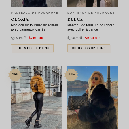
MANTEAUX DE FOURRURE
MANTEAUX DE FOURRURE
GLORIA
DULCE
Manteau de fourrure de renard
Manteau de fourrure de renard
avec panneaux carrés
avec collier à bande
Le
Le
Le
Le
$
960.00
$
780.00
$
930.00
$
680.00
prix
prix
prix
prix
initial
actuel
initial
actuel
était :
est :
était :
est :
$960.00.
$780.00.
$930.00.
$680.00.
CHOIX DES OPTIONS
CHOIX DES OPTIONS
-29%
-18%