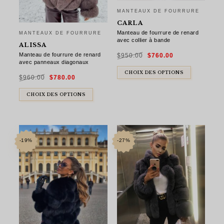
MANTEAUX DE FOURRURE
CARLA
Manteau de fourrure de renard
MANTEAUX DE FOURRURE
avec collier à bande
ALISSA
Le
Le
Manteau de fourrure de renard
$
950.00
$
760.00
prix
prix
initial
actuel
avec panneaux diagonaux
était :
est :
$950.00.
$760.00.
Le
Le
CHOIX DES OPTIONS
$
960.00
$
780.00
prix
prix
initial
actuel
était :
est :
$960.00.
$780.00.
CHOIX DES OPTIONS
-19%
-27%