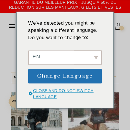
GARANTIE DU MEILLEUR PRIX - JUSQU'À 50% DE
RÉDUCTION SUR LES MANTEAUX, GILETS ET VESTES
!
We've detected you might be
0
speaking a different language.
Do you want to change to:
ACCUEIL
»
MARRON FONCÉ
Marron foncé
EN
Change Language
FILTRE
TRI PAR DÉFAUT
CLOSE AND DO NOT SWITCH
LANGUAGE
-29%
-33%