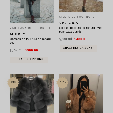
GILETS DE FOURRURE
VICTORIA
Gilet en fourrure de renard avec
MANTEAUX DE FOURRURE
panneaux carrés
AUDREY
Le
Le
Manteau de fourrure de renard
$
720.00
$
480.00
prix
prix
initial
actuel
court
était :
est :
$720.00.
$480.00.
Le
Le
CHOIX DES OPTIONS
$
840.00
$
600.00
prix
prix
initial
actuel
était :
est :
$840.00.
$600.00.
CHOIX DES OPTIONS
-19%
-18%