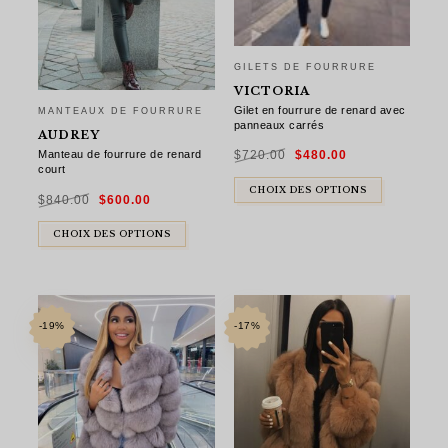
GILETS DE FOURRURE
VICTORIA
Gilet en fourrure de renard avec
MANTEAUX DE FOURRURE
panneaux carrés
AUDREY
Le
Le
Manteau de fourrure de renard
$
720.00
$
480.00
prix
prix
initial
actuel
court
était :
est :
$720.00.
$480.00.
Le
Le
CHOIX DES OPTIONS
$
840.00
$
600.00
prix
prix
initial
actuel
était :
est :
$840.00.
$600.00.
CHOIX DES OPTIONS
-19%
-17%