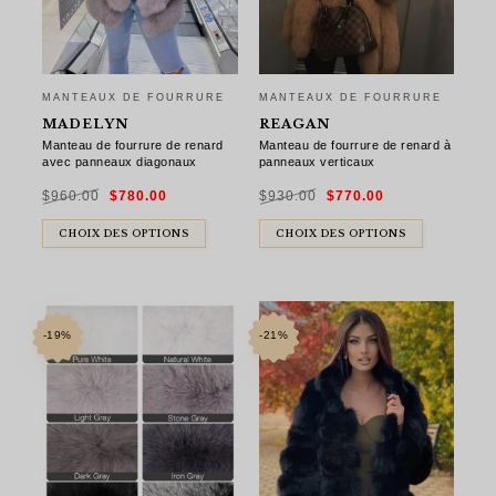
MANTEAUX DE FOURRURE
MANTEAUX DE FOURRURE
MADELYN
REAGAN
Manteau de fourrure de renard
Manteau de fourrure de renard à
avec panneaux diagonaux
panneaux verticaux
Le
Le
Le
Le
$
960.00
$
780.00
$
930.00
$
770.00
prix
prix
prix
prix
initial
actuel
initial
actuel
était :
est :
était :
est :
$960.00.
$780.00.
$930.00.
$770.00.
CHOIX DES OPTIONS
CHOIX DES OPTIONS
-19%
-21%