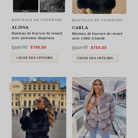
MANTEAUX DE FOURRURE
MANTEAUX DE FOURRURE
ALISSA
CARLA
Manteau de fourrure de renard
Manteau de fourrure de renard
avec panneaux diagonaux
avec collier à bande
Le
Le
Le
Le
$
960.00
$
780.00
$
950.00
$
750.00
prix
prix
prix
prix
initial
actuel
initial
actuel
était :
est :
était :
est :
$960.00.
$780.00.
$950.00.
$750.00.
CHOIX DES OPTIONS
CHOIX DES OPTIONS
-19%