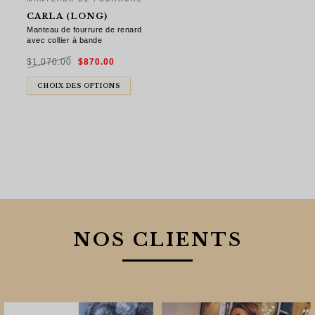
CARLA (LONG)
Manteau de fourrure de renard
avec collier à bande
Le
Le
$
1,070.00
$
870.00
prix
prix
initial
actuel
était :
est :
$1,070.00.
$870.00.
CHOIX DES OPTIONS
NOS CLIENTS