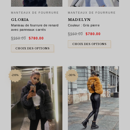
MANTEAUX DE FOURRURE
MANTEAUX DE FOURRURE
GLORIA
MADELYN
Manteau de fourrure de renard
Couleur : Gris pierre
avec panneaux carrés
Le
Le
$
960.00
$
780.00
prix
prix
Le
Le
initial
actuel
$
960.00
$
780.00
prix
prix
était :
est :
initial
actuel
$960.00.
$780.00.
était :
est :
CHOIX DES OPTIONS
$960.00.
$780.00.
CHOIX DES OPTIONS
-26%
-30%