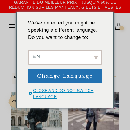
GARANTIE DU MEILLEUR PRIX - JUSQU'À 50% DE
RÉDUCTION SUR LES MANTEAUX, GILETS ET VESTES
!
We've detected you might be
0
speaking a different language.
Do you want to change to:
ACCUEIL
»
GRIS PIERRE
Gris pierre
EN
Change Language
FILTRE
TRI PAR DÉFAUT
CLOSE AND DO NOT SWITCH
LANGUAGE
-29%
-33%