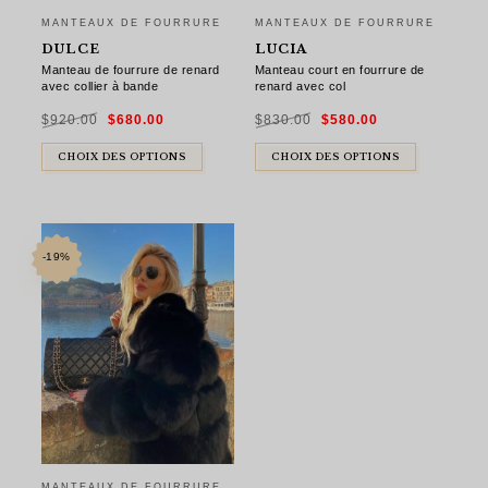
MANTEAUX DE FOURRURE
MANTEAUX DE FOURRURE
DULCE
LUCIA
Manteau de fourrure de renard
Manteau court en fourrure de
avec collier à bande
renard avec col
Le
Le
Le
Le
$
920.00
$
680.00
$
830.00
$
580.00
prix
prix
prix
prix
initial
actuel
initial
actuel
était :
est :
était :
est :
$920.00.
$680.00.
$830.00.
$580.00.
CHOIX DES OPTIONS
CHOIX DES OPTIONS
-19%
MANTEAUX DE FOURRURE