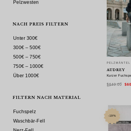
Pelzwesten
NACH PREIS FILTERN
Unter 300€
300€ – 500€
500€ – 750€
PELZMÄNTEL
750€ – 1000€
AUDREY
Über 1000€
Kurzer Fuchspe
Urs
$
840.00
$
6
Pre
war
$84
FILTERN NACH MATERIAL
AUSFÜHRU
Fuchspelz
-19%
Waschbär-Fell
Nerz-Fell