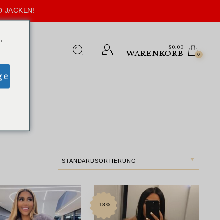
D JACKEN!
.
$
0.00
WARENKORB
0
ge
STANDARDSORTIERUNG
-18%