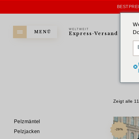
BESTPREI
We
WELTWEIT
Do
MENÜ
Express-Versand
Zeigt alle 1
Pelzmäntel
-29%
Pelzjacken