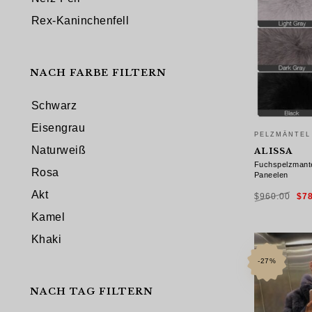
Rex-Kaninchenfell
NACH FARBE FILTERN
Schwarz
Eisengrau
PELZMÄNTEL
Naturweiß
ALISSA
Fuchspelzmante
Rosa
Paneelen
Urs
Akt
$
960.00
$
7
Pre
war
$96
Kamel
AUSFÜHRU
Khaki
-27%
NACH TAG FILTERN