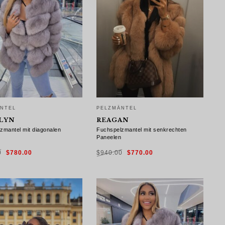
NTEL
PELZMÄNTEL
LYN
REAGAN
zmantel mit diagonalen
Fuchspelzmantel mit senkrechten
n
Paneelen
Ursprünglicher
Aktueller
Ursprünglicher
Aktueller
0
$
780.00
$
940.00
$
770.00
Preis
Preis
Preis
Preis
war:
ist:
war:
ist:
$960.00
$780.00.
$940.00
$770.00.
ÜHRUNG WÄHLEN
AUSFÜHRUNG WÄHLEN