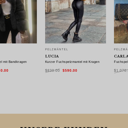
PELZMÄNTEL
PELZMÄ
LUCIA
CARLA
l mit Bandkragen
Kurzer Fuchspelzmantel mit Kragen
Fuchspel
prünglicher
Aktueller
Ursprünglicher
Aktueller
80.00
$
830.00
$
590.00
$
1,070
is
Preis
Preis
Preis
:
ist:
war:
ist:
0.00
$680.00.
$830.00
$590.00.
NG WÄHLEN
AUSFÜHRUNG WÄHLEN
AUSF