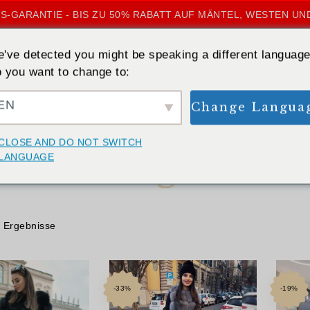
S-GARANTIE - BIS ZU 50% RABATT AUF MÄNTEL, WESTEN UN
've detected you might be speaking a different language
 you want to change to:
EN
Change Langua
STARTSEITE
»
STEINGRAU
CLOSE AND DO NOT SWITCH
steingrau
LANGUAGE
1 Ergebnisse
-33%
-19%