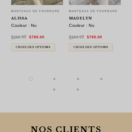
MANTEAUX DE FOURRURE
MANTEAUX DE FOURRURE
MA
ALISSA
MADELYN
N
Couleur : Nu
Couleur : Nu
Ma
ra
Le
Le
Le
Le
$
960.00
$
780.00
$
960.00
$
780.00
prix
prix
prix
prix
pa
initial
actuel
initial
actuel
était :
est :
était :
est :
$960.00.
$780.00.
$960.00.
$780.00.
CHOIX DES OPTIONS
CHOIX DES OPTIONS
$
8
NOS CLIENTS