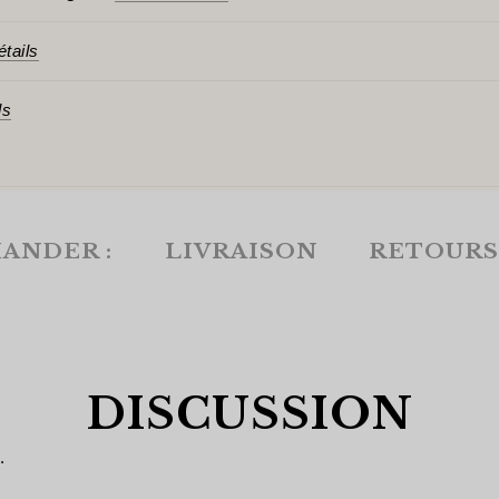
étails
ls
ANDER :
LIVRAISON
RETOURS
DISCUSSION
.