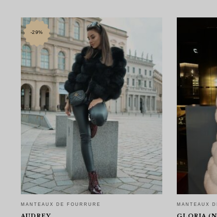
-29%
MANTEAUX DE FOURRURE
MANTEAUX D
AUDREY
GLORIA (