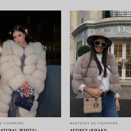
E FOURRURE
MANTEAUX DE FOURRURE
NATURAL WHITE)
AUDREY (KHAKI)