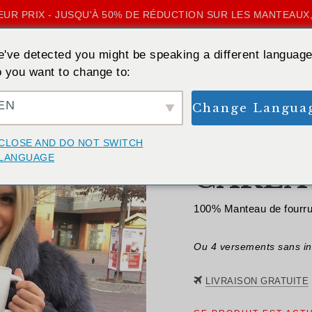
UR PRIX - JUSQU'À 50% DE RÉDUCTION SUR LES MANTEAUX,
've detected you might be speaking a different language
 you want to change to:
EN
Change Langua
RETOUR
CLOSE AND DO NOT SWITCH
LANGUAGE
CARLA 
100% Manteau de fourrur
Ou 4 versements sans in
LIVRAISON GRATUITE