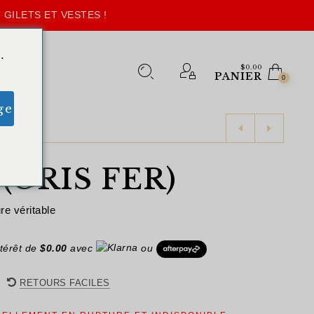
 GILETS ET VESTES !
.
$
0.00
PANIER
0
ge
(GRIS FER)
e véritable
térêt de
$
0.00
avec
ou
RETOURS FACILES