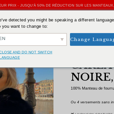
UR PRIX - JUSQU'À 50% DE RÉDUCTION SUR LES MANTEAUX,
've detected you might be speaking a different language
 you want to change to:
EN
Change Langua
RETOUR
CLOSE AND DO NOT SWITCH
LANGUAGE
CARLA
NOIRE,
100% Manteau de fourrur
Ou 4 versements sans in