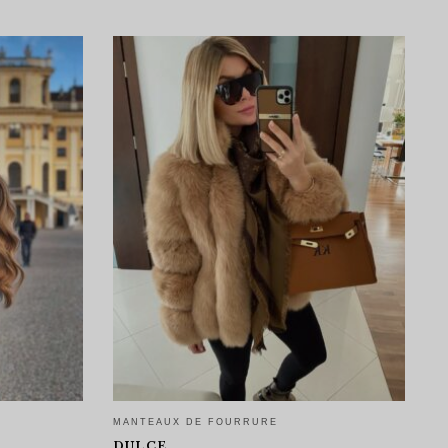
MANTEAUX DE FOURRURE
M
DULCE
C