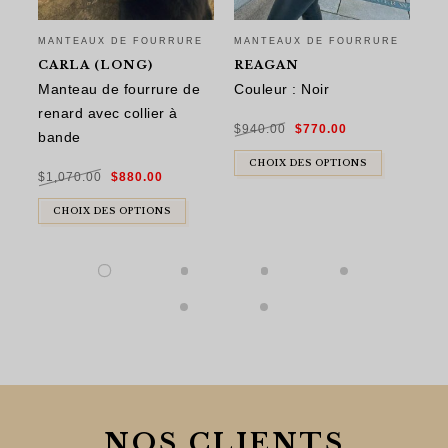
MANTEAUX DE FOURRURE
MANTEAUX DE FOURRURE
MA
CARLA (LONG)
REAGAN
R
Manteau de fourrure de
Couleur : Noir
Ma
renard avec collier à
re
Le
Le
$
940.00
$
770.00
prix
prix
bande
ve
initial
actuel
était :
est :
$940.00.
$770.00.
CHOIX DES OPTIONS
Le
Le
$
1,070.00
$
880.00
$
9
prix
prix
initial
actuel
était :
est :
$1,070.00.
$880.00.
CHOIX DES OPTIONS
NOS CLIENTS