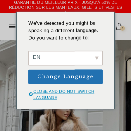
GARANTIE DU MEILLEUR PRIX - JUSQU'À 50% DE
RÉDUCTION SUR LES MANTEAUX, GILETS ET VESTES
!
We've detected you might be
0
speaking a different language.
Do you want to change to:
EN
Change Language
CLOSE AND DO NOT SWITCH
LANGUAGE