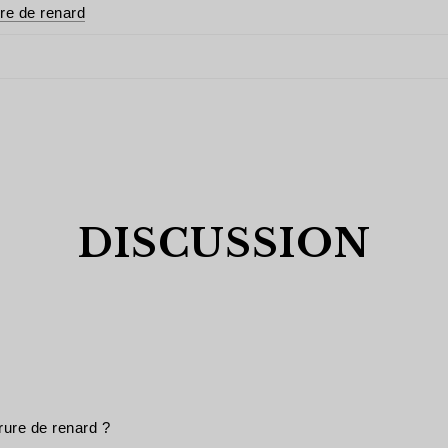
re de renard
DISCUSSION
rure de renard ?