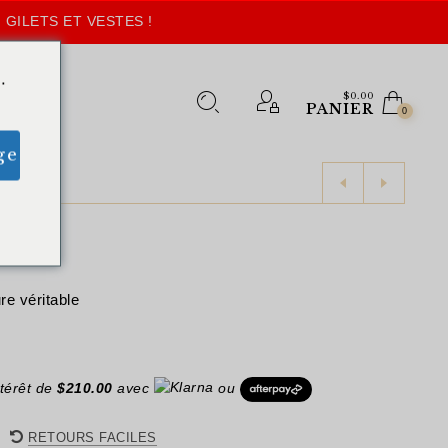
 GILETS ET VESTES !
.
$
0.00
PANIER
0
ge
e véritable
térêt de
$
210.00
avec
ou
RETOURS FACILES