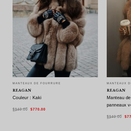
MANTEAUX DE FOURRURE
MANTEAUX D
REAGAN
REAGAN
Couleur : Kaki
Manteau de 
panneaux v
Le
Le
$
940.00
$
770.00
prix
prix
initial
actuel
Le
était :
est :
$
940.00
$
7
pri
$940.00.
$770.00.
init
étai
CHOIX DES OPTIONS
$94
CHOIX DES