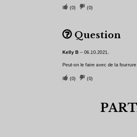
Votez
Vote
(
0
)
(
0
)
si
négatif
cela
si
Question
vous
cela
a
n'a
été
pas
Kelly B
–
06.10.2021.
utile
été
Peut-on le faire avec de la fourrure
utile
Votez
Vote
(
0
)
(
0
)
si
négatif
cela
si
PART
vous
cela
a
n'a
été
pas
utile
été