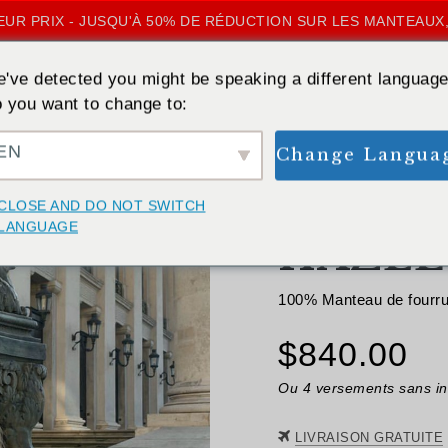
UR PRIX - JUSQU'À 50% DE RÉDUCTION SUR LES MANTEAUX,
've detected you might be speaking a different language
 you want to change to:
EN
Change Langua
RETOUR
CLOSE AND DO NOT SWITCH
LANGUAGE
HAZEL
100% Manteau de fourrur
$
840.00
Ou 4 versements sans in
LIVRAISON GRATUITE