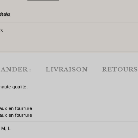
étails
ls
ANDER :
LIVRAISON
RETOURS
aute qualité.
ux en fourrure
ux en fourrure
,
M
,
L