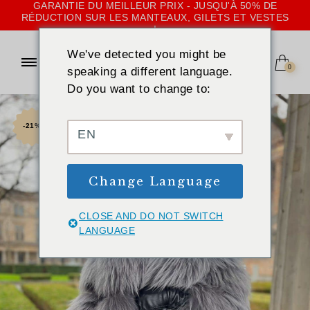
GARANTIE DU MEILLEUR PRIX - JUSQU'À 50% DE
RÉDUCTION SUR LES MANTEAUX, GILETS ET VESTES
!
We've detected you might be
0
speaking a different language.
Do you want to change to:
-21%
EN
Change Language
CLOSE AND DO NOT SWITCH
LANGUAGE