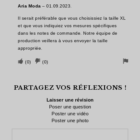
Aria Moda
–
01.09.2023.
vous
cela
retra
a
n'a
Il serait préférable que vous choisissiez la taille XL
été
pas
et que vous indiquiez vos mesures spécifiques
dans les notes de commande. Notre équipe de
utile
été
production veillera à vous envoyer la taille
utile
appropriée.
Votez
Vote
Drap
(
0
)
(
0
)
si
négatif
pour
cela
si
le
PARTAGEZ VOS RÉFLEXIONS !
vous
cela
retra
a
n'a
Laisser une révision
été
pas
Poser une question
Poster une vidéo
utile
été
Poster une photo
utile