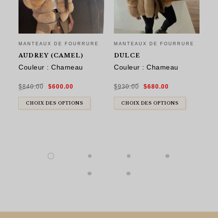
MANTEAUX DE FOURRURE
MANTEAUX DE FOURRURE
MA
AUDREY (CAMEL)
DULCE
D
Couleur : Chameau
Couleur : Chameau
Ma
re
Le
Le
Le
Le
$
840.00
$
600.00
$
930.00
$
680.00
prix
prix
prix
prix
initial
actuel
initial
actuel
était :
est :
était :
est :
$
9
$840.00.
$600.00.
$930.00.
$680.00.
CHOIX DES OPTIONS
CHOIX DES OPTIONS