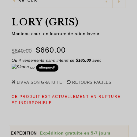
RETOUR
LORY (GRIS)
Manteau court en fourrure de raton laveur
Le
Le
$
660.00
$
840.00
prix
prix
Ou 4 versements sans intérêt de
$
165.00
avec
ou
initial
actuel
était :
est :
LIVRAISON GRATUITE
RETOURS FACILES
$840.00.
$660.00.
CE PRODUIT EST ACTUELLEMENT EN RUPTURE
ET INDISPONIBLE.
Expédition gratuite en 5-7 jours
EXPÉDITION