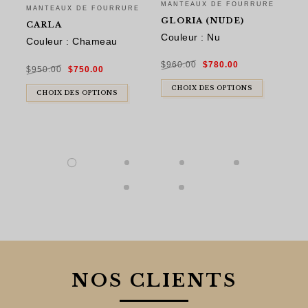
MANTEAUX DE FOURRURE
MA
MANTEAUX DE FOURRURE
GLORIA (NUDE)
C
CARLA
Couleur : Nu
Ma
Couleur : Chameau
re
Le
Le
Le
Le
$
960.00
$
780.00
prix
prix
$
950.00
$
750.00
ba
prix
prix
initial
actuel
initial
actuel
était :
est :
était :
est :
$960.00.
$780.00.
CHOIX DES OPTIONS
$950.00.
$750.00.
CHOIX DES OPTIONS
$
9
NOS CLIENTS