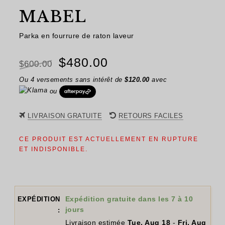
MABEL
Parka en fourrure de raton laveur
Le
Le
$
480.00
$
600.00
prix
prix
Ou 4 versements sans intérêt de
$
120.00
avec
ou
initial
actuel
était :
est :
LIVRAISON GRATUITE
RETOURS FACILES
$600.00.
$480.00.
CE PRODUIT EST ACTUELLEMENT EN RUPTURE
ET INDISPONIBLE.
Expédition gratuite dans les 7 à 10
EXPÉDITION
jours
:
Livraison estimée
Tue, Aug 18
-
Fri, Aug