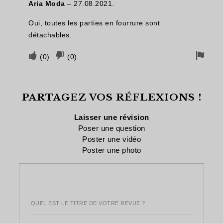
Aria Moda
–
27.08.2021.
vous
cela
retra
a
n'a
Oui, toutes les parties en fourrure sont
été
pas
détachables.
utile
été
Votez
Vote
Drap
(
0
)
(
0
)
utile
si
négatif
pour
cela
si
le
PARTAGEZ VOS RÉFLEXIONS !
vous
cela
retra
a
n'a
Laisser une révision
été
pas
Poser une question
Poster une vidéo
utile
été
Poster une photo
utile
QUEL EST LE TITRE DE VOTRE REVUE ?