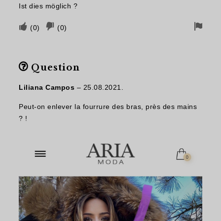
Ist dies möglich ?
Votez
Vote
Drap
(
0
)
(
0
)
si
négatif
pour
cela
si
le
Question
vous
cela
retra
a
n'a
Liliana Campos
–
25.08.2021.
été
pas
Peut-on enlever la fourrure des bras, près des mains
utile
été
? !
utile