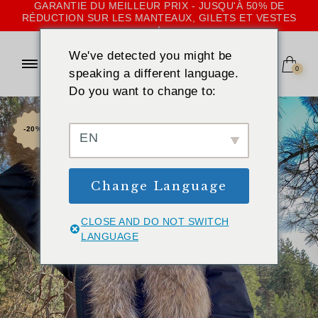
GARANTIE DU MEILLEUR PRIX - JUSQU'À 50% DE
RÉDUCTION SUR LES MANTEAUX, GILETS ET VESTES
!
We've detected you might be
0
speaking a different language.
Do you want to change to:
-20%
EN
Change Language
CLOSE AND DO NOT SWITCH
LANGUAGE