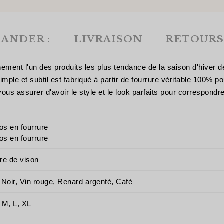
ANDER :
LIVRAISON
RETOURS
inement l'un des produits les plus tendance de la saison d'hive
mple et subtil est fabriqué à partir de fourrure véritable 100% p
vous assurer d'avoir le style et le look parfaits pour correspondre
s en fourrure
s en fourrure
re de vison
,
Noir
,
Vin rouge
,
Renard argenté
,
Café
,
M
,
L
,
XL