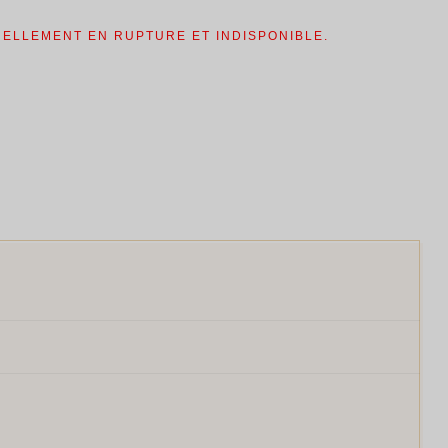
t :
est :
0.00.
$360.00.
UELLEMENT EN RUPTURE ET INDISPONIBLE.