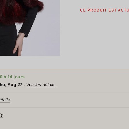
étai
$48
CE PRODUIT EST ACT
0 à 14 jours
hu, Aug 27
..
Voir les détails
étails
ls