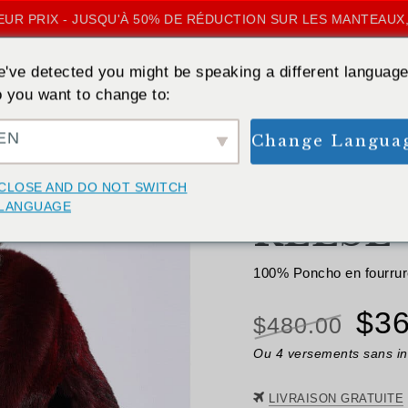
UR PRIX - JUSQU'À 50% DE RÉDUCTION SUR LES MANTEAUX,
've detected you might be speaking a different language
 you want to change to:
EN
Change Langua
RETOUR
CLOSE AND DO NOT SWITCH
LANGUAGE
REESE
100% Poncho en fourrure
Le
$
36
$
480.00
pri
Ou 4 versements sans in
init
LIVRAISON GRATUITE