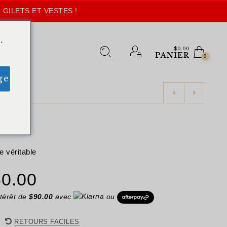
 GILETS ET VESTES !
.
$
0.00
PANIER
0
ge
 véritable
Le
0.00
x
prix
térêt de
$
90.00
avec
ou
ial
actuel
RETOURS FACILES