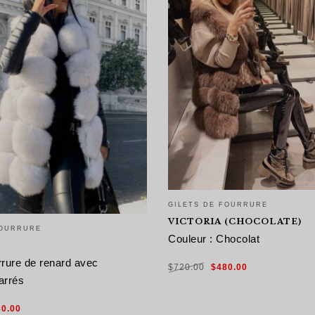
GILETS DE FOURRURE
VICTORIA (CHOCOLATE)
FOURRURE
Couleur : Chocolat
Le
Le
urrure de renard avec
$
720.00
$
480.00
prix
prix
initial
actuel
arrés
était :
est :
$720.00.
$480.00.
CHOIX DES OPTIONS
Le
80.00
x
prix