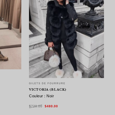
GILETS DE FOURRURE
G
VICTORIA (BLACK)
V
Couleur : Noir
C
Le
Le
$
720.00
$
480.00
$
prix
prix
initial
actuel
était :
est :
$720.00.
$480.00.