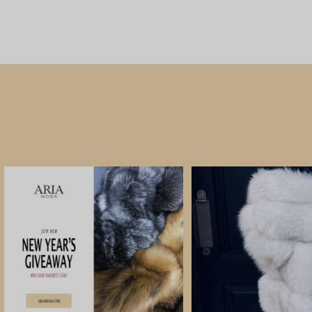
init
étai
CHOIX DES OPTIONS
$72
CHOIX DES