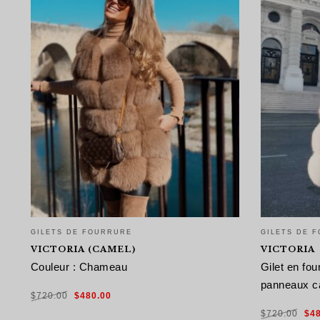
GILETS DE FOURRURE
GILETS DE 
VICTORIA (CAMEL)
VICTORIA
Couleur : Chameau
Gilet en fo
panneaux c
Le
Le
$
720.00
$
480.00
prix
prix
initial
actuel
Le
était :
est :
$
720.00
$
4
pri
$720.00.
$480.00.