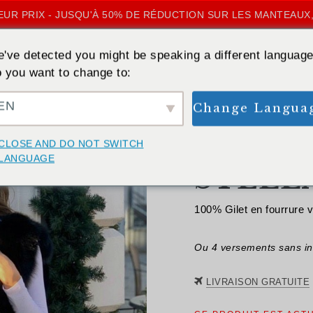
UR PRIX - JUSQU'À 50% DE RÉDUCTION SUR LES MANTEAUX,
've detected you might be speaking a different language
 you want to change to:
EN
Change Langua
RETOUR
CLOSE AND DO NOT SWITCH
LANGUAGE
STELLA
100% Gilet en fourrure v
Ou 4 versements sans in
LIVRAISON GRATUITE