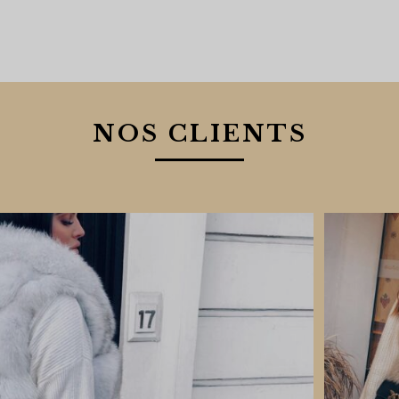
ial
actuel
t :
est :
0.00.
$480.00.
 OPTIONS
NOS CLIENTS