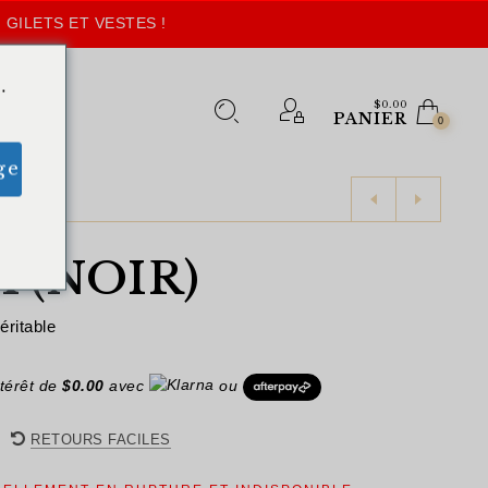
 GILETS ET VESTES !
.
$
0.00
PANIER
0
ge
 (NOIR)
éritable
térêt de
$
0.00
avec
ou
RETOURS FACILES