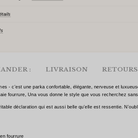
étails
ls
ANDER :
LIVRAISON
RETOURS
mes - c'est une parka confortable, élégante, nerveuse et luxueu
e fourrure, Una vous donne le style que vous recherchez sans sac
ble déclaration qui est aussi belle qu'elle est ressentie. N'oub
en fourrure