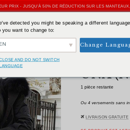
UR PRIX - JUSQU'À 50% DE RÉDUCTION SUR LES MANTEAUX,
've detected you might be speaking a different language
 you want to change to:
EN
Change Langua
RETOUR
CLOSE AND DO NOT SWITCH
LANGUAGE
UNA (N
1 pièce restante
Ou 4 versements sans in
LIVRAISON GRATUITE