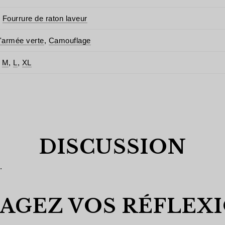
,
Fourrure de raton laveur
'armée verte
,
Camouflage
,
M
,
L
,
XL
DISCUSSION
.
AGEZ VOS RÉFLEXI