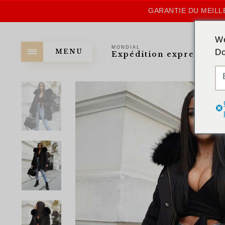
GARANTIE DU MEILLE
We
MONDIAL
Do
MENU
Expédition express