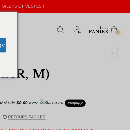
 GILETS ET VESTES !
.
$
0.00
PANIER
0
ge
OIR, M)
térêt de
$
0.00
avec
ou
RETOURS FACILES