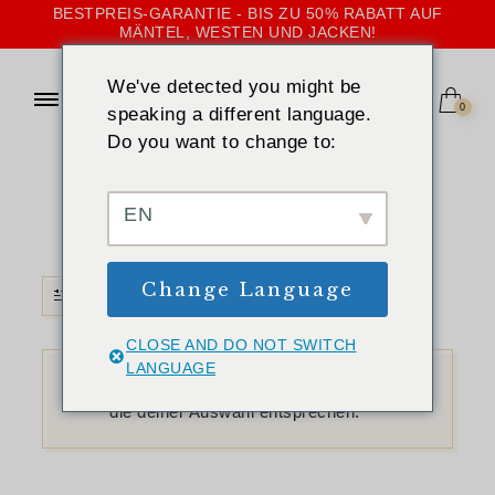
BESTPREIS-GARANTIE - BIS ZU 50% RABATT AUF
MÄNTEL, WESTEN UND JACKEN!
We've detected you might be
0
speaking a different language.
Do you want to change to:
STARTSEITE
»
GOLD
Gold
EN
Change Language
FILTER
CLOSE AND DO NOT SWITCH
LANGUAGE
Es wurden keine Produkte gefunden,
die deiner Auswahl entsprechen.