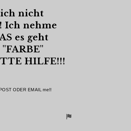
mich nicht
! Ich nehme
 AS es geht
 "FARBE"
TE HILFE!!!
E POST ODER EMAIL me!!
Flagge
für