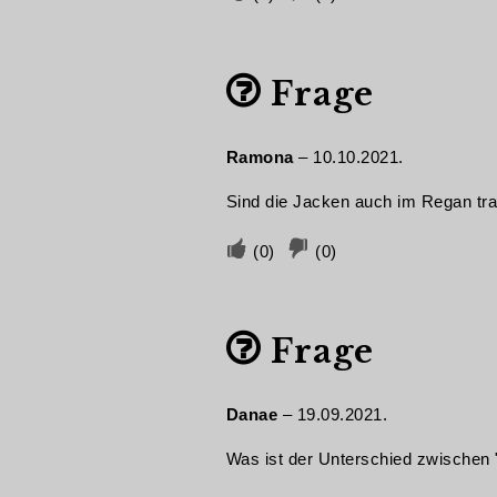
Sie
Sie
ab,
ab,
Frage
wenn
wenn
dies
dies
hilfreich
nicht
Ramona
–
10.10.2021.
war
hilfreich
Sind die Jacken auch im Regan tr
war.
Stimmen
Stimmen
(
0
)
(
0
)
Sie
Sie
ab,
ab,
Frage
wenn
wenn
dies
dies
hilfreich
nicht
Danae
–
19.09.2021.
war
hilfreich
Was ist der Unterschied zwischen
war.