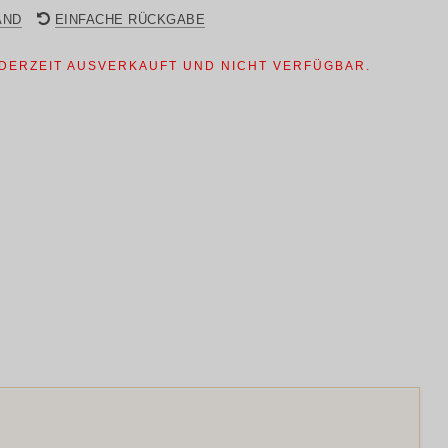
:
ist:
AND
EINFACHE RÜCKGABE
0.00
$360.00.
 DERZEIT AUSVERKAUFT UND NICHT VERFÜGBAR.