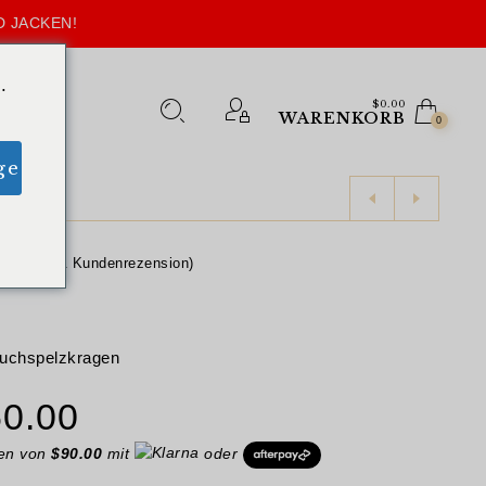
D JACKEN!
.
$
0.00
WARENKORB
0
ge
ellungen,
1
Kundenrezension)
Fuchspelzkragen
prünglicher
Aktueller
0.00
is
Preis
gen von
$
90.00
mit
oder