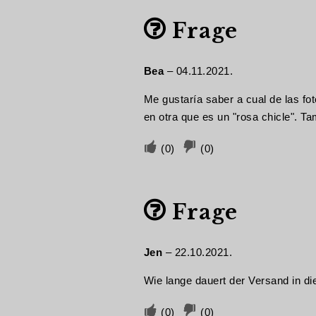
ab,
ab,
Frage
wenn
wenn
dies
dies
hilfreich
nicht
Bea
–
04.11.2021.
war
hilfreich
Me gustaría saber a cual de las fo
war.
en otra que es un "rosa chicle". Ta
Stimmen
Stimmen
(
0
)
(
0
)
Sie
Sie
ab,
ab,
Frage
wenn
wenn
dies
dies
hilfreich
nicht
Jen
–
22.10.2021.
war
hilfreich
Wie lange dauert der Versand in d
war.
Stimmen
Stimmen
(
0
)
(
0
)