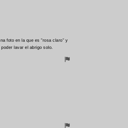
Entfernung
a foto en la que es "rosa claro" y
poder lavar el abrigo solo.
Flagge
für
Entfernung
Flagge