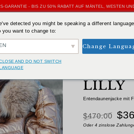
S-GARANTIE - BIS ZU 50% RABATT AUF MÄNTEL, WESTEN UN
've detected you might be speaking a different language
 you want to change to:
EN
Change Langua
ZURÜCK
CLOSE AND DO NOT SWITCH
LANGUAGE
(
211
-Best
LILLY
Bewertet
1
mit
5.00
von 5,
basierend
Entendaunenjacke mit 
auf
Kundenbewertung
Urs
$
36
$
470.00
Pre
Oder 4 zinslose Zahlun