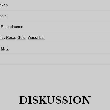
acken
pelz
 Entendaunen
rz
,
Rosa
,
Gold
,
Waschbär
,
M
,
L
DISKUSSION