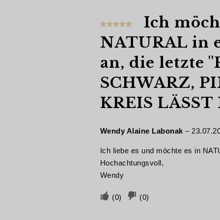
Ich möcht
Bewertet
NATURAL in e
mit
5
von
5
an, die letzte
SCHWARZ, PI
KREIS LÄSST
Wendy Alaine Labonak
–
23.07.2
Ich liebe es und möchte es in
Hochachtungsvoll,
Wendy
Stimmen
Stimmen
(
0
)
(
0
)
Sie
Sie