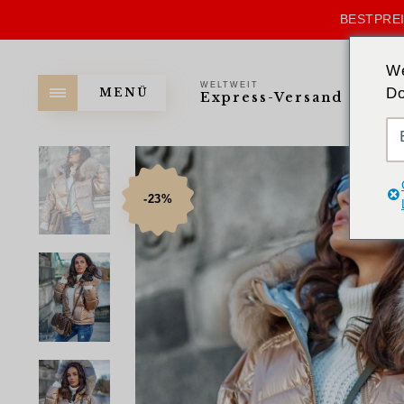
BESTPREI
We
WELTWEIT
Do
MENÜ
Express-Versand
-23%