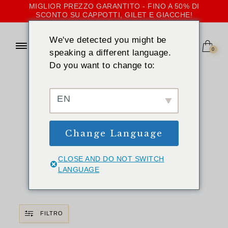
MIGLIOR PREZZO GARANTITO - FINO A 50% DI
SCONTO SU CAPPOTTI, GILET E GIACCHE!
We've detected you might be
0
speaking a different language.
Do you want to change to:
CASA
»
INCAPPUCCIATO
Cappotti, gilet e
EN
giacche di
Change Language
pelliccia con
cappuccio per le
CLOSE AND DO NOT SWITCH
LANGUAGE
donne
FILTRO