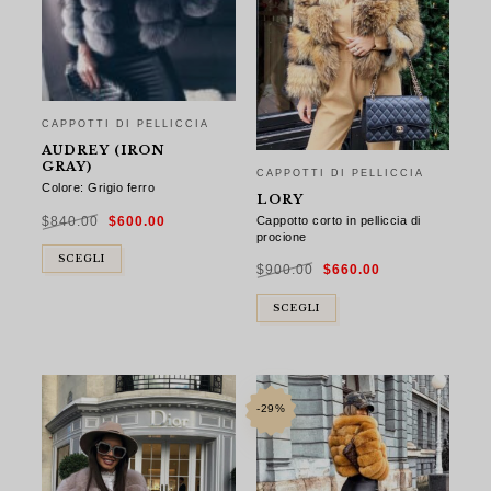
CAPPOTTI DI PELLICCIA
AUDREY (IRON
GRAY)
CAPPOTTI DI PELLICCIA
Colore: Grigio ferro
LORY
Il
Il
Cappotto corto in pelliccia di
$
840.00
$
600.00
prezzo
prezzo
originale
attuale
procione
era:
è:
$840.00.
$600.00.
Il
Il
SCEGLI
$
900.00
$
660.00
prezzo
prezzo
originale
attuale
era:
è:
$900.00.
$660.00.
SCEGLI
-29%