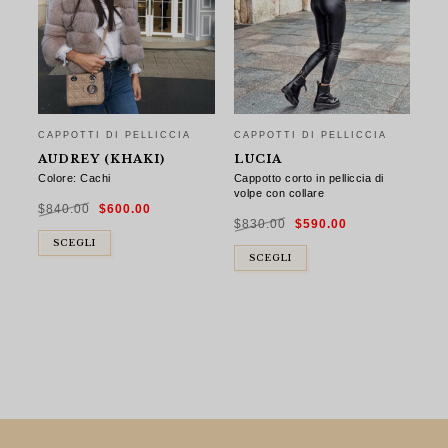
CAPPOTTI DI PELLICCIA
CAPPOTTI DI PELLICCIA
AUDREY (KHAKI)
LUCIA
Colore: Cachi
Cappotto corto in pelliccia di
volpe con collare
Il
Il
$
840.00
$
600.00
prezzo
prezzo
Il
Il
originale
attuale
$
830.00
$
590.00
prezzo
prezzo
era:
è:
originale
attuale
$840.00.
$600.00.
SCEGLI
era:
è:
$830.00.
$590.00.
SCEGLI