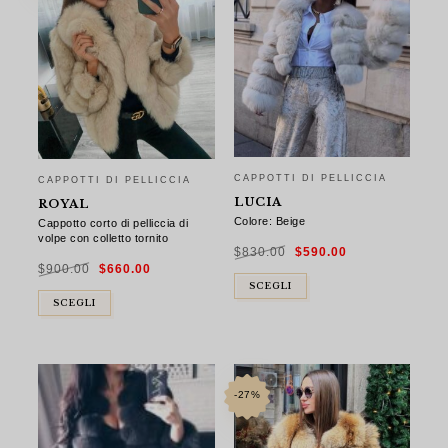
CAPPOTTI DI PELLICCIA
CAPPOTTI DI PELLICCIA
LUCIA
ROYAL
Colore: Beige
Cappotto corto di pelliccia di
volpe con colletto tornito
Il
Il
$
830.00
$
590.00
prezzo
prezzo
Il
Il
originale
attuale
$
900.00
$
660.00
prezzo
prezzo
era:
è:
originale
attuale
$830.00.
$590.00.
SCEGLI
era:
è:
$900.00.
$660.00.
SCEGLI
-27%