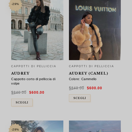
-29%
CAPPOTTI DI PELLICCIA
CAPPOTTI DI PELLICCIA
AUDREY
AUDREY (CAMEL)
Cappotto corto di pelliccia di
Colore: Cammello
volpe
Il
Il
$
840.00
$
600.00
prezzo
prezzo
Il
Il
originale
attuale
$
840.00
$
600.00
prezzo
prezzo
era:
è:
originale
attuale
$840.00.
$600.00.
era:
è:
SCEGLI
$840.00.
$600.00.
SCEGLI
-29%