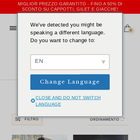
MIGLIOR PREZZO GARANTITO - FINO A 50% DI
SCONTO SU CAPPOTTI, GILET E GIACCHE!
We've detected you might be
0
speaking a different language.
Do you want to change to:
CASA
»
BREVE
Cappotti, gilet e
EN
giacche di
Change Language
pelliccia corta
per le donne
CLOSE AND DO NOT SWITCH
LANGUAGE
FILTRO
ORDINAMENTO PREDEFINITO