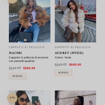
CAPPOTTI DI PELLICCIA
CAPPOTTI DI PELLICCIA
NAOMI
AUDREY (NUDE)
Cappotto in pelliccia di procione
Colore: Nudo
con pannelli quadrati
Il
Il
$
840.00
$
600.00
prezzo
prezzo
Il
Il
originale
attuale
$
840.00
$
600.00
prezzo
prezzo
era:
è:
originale
attuale
$840.00.
$600.00.
era:
è:
SCEGLI
$840.00.
$600.00.
SCEGLI
-27%